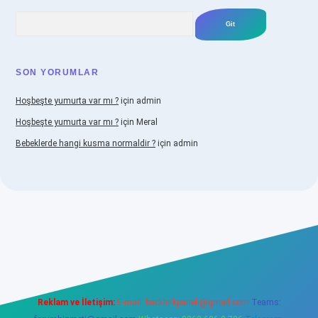
Arama
SON YORUMLAR
Hoşbeşte yumurta var mı ?
için
admin
Hoşbeşte yumurta var mı ?
için
Meral
Bebeklerde hangi kusma normaldir ?
için
admin
ellacasino
Reklam ve İletişim:
E-mail:
backlinkpaneli@gmail.com
Teams: