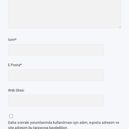
İsim*
E-Posta*
Web Sitesi
Daha sonraki yorumlarımda kullanılması için adım, e-posta adresim ve
site adresim bu tarayıcıya kaydedilsin.