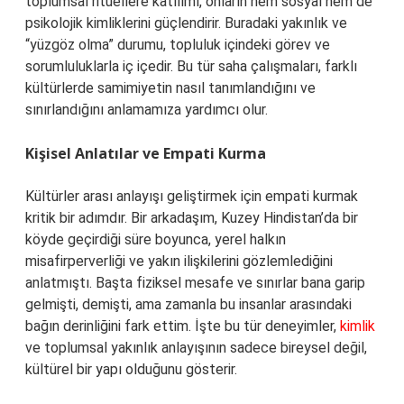
toplumsal ritüellere katılımı, onların hem sosyal hem de
psikolojik kimliklerini güçlendirir. Buradaki yakınlık ve
“yüzgöz olma” durumu, topluluk içindeki görev ve
sorumluluklarla iç içedir. Bu tür saha çalışmaları, farklı
kültürlerde samimiyetin nasıl tanımlandığını ve
sınırlandığını anlamamıza yardımcı olur.
Kişisel Anlatılar ve Empati Kurma
Kültürler arası anlayışı geliştirmek için empati kurmak
kritik bir adımdır. Bir arkadaşım, Kuzey Hindistan’da bir
köyde geçirdiği süre boyunca, yerel halkın
misafirperverliği ve yakın ilişkilerini gözlemlediğini
anlatmıştı. Başta fiziksel mesafe ve sınırlar bana garip
gelmişti, demişti, ama zamanla bu insanlar arasındaki
bağın derinliğini fark ettim. İşte bu tür deneyimler,
kimlik
ve toplumsal yakınlık anlayışının sadece bireysel değil,
kültürel bir yapı olduğunu gösterir.