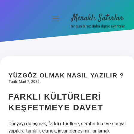
Meraklı Satırlar
menüyü
aç
Her gün biraz daha ilginç ayrıntılar.
Anasayfa
Gizlilik Politikası
Yasal Uyarı
YÜZGÖZ OLMAK NASIL YAZILIR ?
Hakkımızda
Tarih: Mart 7, 2026
FARKLI KÜLTÜRLERI
KEŞFETMEYE DAVET
Dünyayı dolaşmak, farklı ritüellere, sembollere ve sosyal
yapılara tanıklık etmek, insan deneyimini anlamak