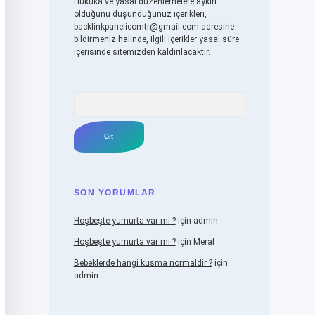
Hukuka ve yasal düzenlemelere aykırı
olduğunu düşündüğünüz içerikleri,
backlinkpanelicomtr@gmail.com
adresine
bildirmeniz halinde, ilgili içerikler yasal süre
içerisinde sitemizden kaldırılacaktır.
Arama
SON YORUMLAR
Hoşbeşte yumurta var mı ?
için
admin
Hoşbeşte yumurta var mı ?
için
Meral
Bebeklerde hangi kusma normaldir ?
için
admin