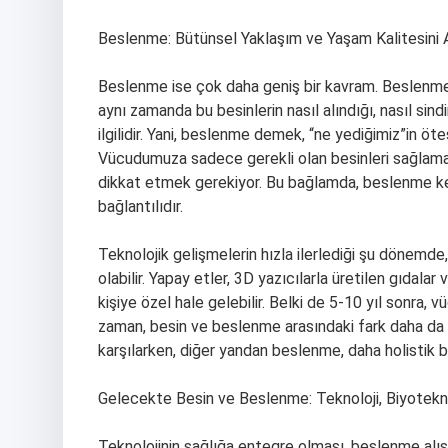
Beslenme: Bütünsel Yaklaşım ve Yaşam Kalitesini 
Beslenme ise çok daha geniş bir kavram. Beslenme
aynı zamanda bu besinlerin nasıl alındığı, nasıl sind
ilgilidir. Yani, beslenme demek, “ne yediğimiz”in öt
Vücudumuza sadece gerekli olan besinleri sağlamak 
dikkat etmek gerekiyor. Bu bağlamda, beslenme kelim
bağlantılıdır.
Teknolojik gelişmelerin hızla ilerlediği şu dönemde
olabilir. Yapay etler, 3D yazıcılarla üretilen gıdal
kişiye özel hale gelebilir. Belki de 5-10 yıl sonra
zaman, besin ve beslenme arasındaki fark daha da n
karşılarken, diğer yandan beslenme, daha holistik b
Gelecekte Besin ve Beslenme: Teknoloji, Biyotekno
Teknolojinin sağlığa entegre olması, beslenme alış