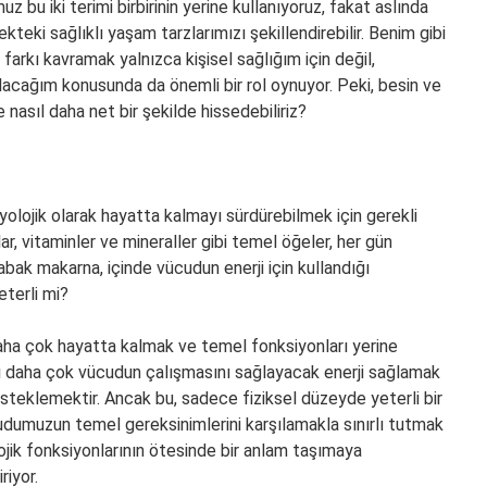
 bu iki terimi birbirinin yerine kullanıyoruz, fakat aslında
eki sağlıklı yaşam tarzlarımızı şekillendirebilir. Benim gibi
u farkı kavramak yalnızca kişisel sağlığım için değil,
acağım konusunda da önemli bir rol oynuyor. Peki, besin ve
nasıl daha net bir şekilde hissedebiliriz?
yolojik olarak hayatta kalmayı sürdürebilmek için gerekli
ar, vitaminler ve mineraller gibi temel öğeler, her gün
 tabak makarna, içinde vücudun enerji için kullandığı
eterli mi?
 daha çok hayatta kalmak ve temel fonksiyonları yerine
cı daha çok vücudun çalışmasını sağlayacak enerji sağlamak
esteklemektir. Ancak bu, sadece fiziksel düzeyde yeterli bir
udumuzun temel gereksinimlerini karşılamakla sınırlı tutmak
ojik fonksiyonlarının ötesinde bir anlam taşımaya
iyor.