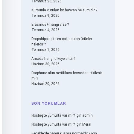
Temmuz 25, 2026
Kurşunla vurulan bir hayvan helal midir ?
Temmuz 9, 2026
Erasmus+ hangi vize ?
Temmuz 4, 2026
Dropshipping’te en çok satılan ürünler
nelerdir ?
Temmuz 1, 2026
Amada hangi ülkeye aittir ?
Haziran 30, 2026
Darphane altın sertifikası borsadan etkilenir
mi ?
Haziran 20, 2026
SON YORUMLAR
Hoşbeşte yumurta var mı ?
için
admin
Hoşbeşte yumurta var mı ?
için
Meral
Bebeklerde hangi kusma normaldir ?
için