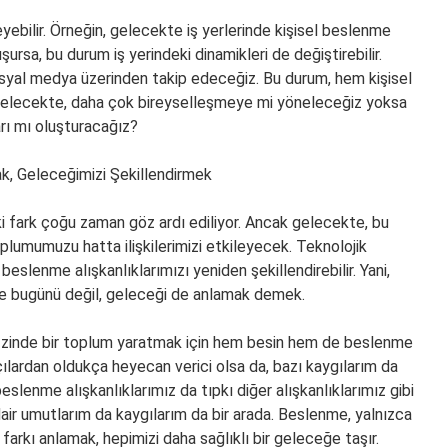
leyebilir. Örneğin, gelecekte iş yerlerinde kişisel beslenme
şursa, bu durum iş yerindeki dinamikleri de değiştirebilir.
osyal medya üzerinden takip edeceğiz. Bu durum, hem kişisel
Gelecekte, daha çok bireyselleşmeye mi yöneleceğiz yoksa
arı mı oluşturacağız?
k, Geleceğimizi Şekillendirmek
 fark çoğu zaman göz ardı ediliyor. Ancak gelecekte, bu
plumumuzu hatta ilişkilerimizi etkileyecek. Teknolojik
 beslenme alışkanlıklarımızı yeniden şekillendirebilir. Yani,
e bugünü değil, geleceği de anlamak demek.
i ve zinde bir toplum yaratmak için hem besin hem de beslenme
ılardan oldukça heyecan verici olsa da, bazı kaygılarım da
 beslenme alışkanlıklarımız da tıpkı diğer alışkanlıklarımız gibi
 dair umutlarım da kaygılarım da bir arada. Beslenme, yalnızca
farkı anlamak, hepimizi daha sağlıklı bir geleceğe taşır.