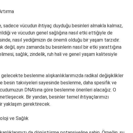
Artırma
, sadece vücudun ihtiyaç duyduğu besinleri almakla kalmaz,
irildiği ve vücudun genel sağlığına nasıl etki ettiğiyle de
esinde, nasıl yediğimizin de önemli olduğu bir yaşam tarzıdır.
değil, aynı zamanda bu besinlerin nasıl bir etki yarattığına
esi, sağlık, zindelik, ruh hali ve genel yaşam kalitesiyle
, gelecekte beslenme alışkanlıklarımızda radikal değişiklikler
ar ve besin takviyeleri sayesinde beslenme, daha spesifik ve
, vücudumuzun DNA’sına göre beslenme önerileri alacağız. O
etleşecek. Bir yandan, besinler temel ihtiyaçlarımızı
ir yaklaşım gerektirecek.
loji ve Sağlık
kanlıklarımızı da dönüştürme potansiyeline sahip. Örneğin, şu