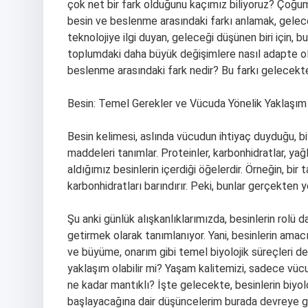
çok net bir fark olduğunu kaçımız biliyoruz? Çoğumuz
besin ve beslenme arasındaki farkı anlamak, gelecekt
teknolojiye ilgi duyan, geleceği düşünen biri için, b
toplumdaki daha büyük değişimlere nasıl adapte ol
beslenme arasındaki fark nedir? Bu farkı gelecekte 
Besin: Temel Gerekler ve Vücuda Yönelik Yaklaşım
Besin kelimesi, aslında vücudun ihtiyaç duyduğu, bi
maddeleri tanımlar. Proteinler, karbonhidratlar, yağl
aldığımız besinlerin içerdiği öğelerdir. Örneğin, bir
karbonhidratları barındırır. Peki, bunlar gerçekten y
Şu anki günlük alışkanlıklarımızda, besinlerin rolü
getirmek olarak tanımlanıyor. Yani, besinlerin ama
ve büyüme, onarım gibi temel biyolojik süreçleri d
yaklaşım olabilir mi? Yaşam kalitemizi, sadece vüc
ne kadar mantıklı? İşte gelecekte, besinlerin biyol
başlayacağına dair düşüncelerim burada devreye gir