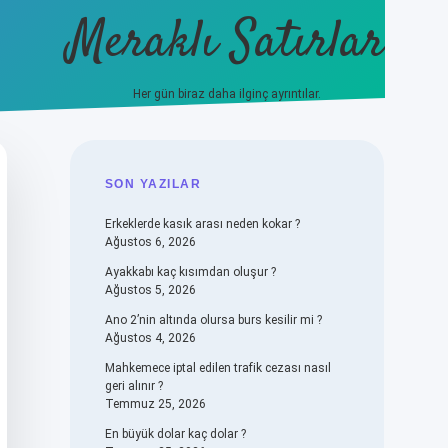
Meraklı Satırlar
Her gün biraz daha ilginç ayrıntılar.
piabellacasino
SIDEBAR
SON YAZILAR
Erkeklerde kasık arası neden kokar ?
Ağustos 6, 2026
Ayakkabı kaç kısımdan oluşur ?
Ağustos 5, 2026
Ano 2’nin altında olursa burs kesilir mi ?
Ağustos 4, 2026
Mahkemece iptal edilen trafik cezası nasıl
geri alınır ?
Temmuz 25, 2026
En büyük dolar kaç dolar ?