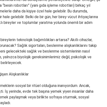
a “besin robotları” (yani gıda işleme robotları) birkaç yıl
melerle daha da kişiye özel hale gelebilir. Bu durumda,
hale gelebilir. Belki de bir gün, her birey vücut ihtiyaçlarına
ıklı bireyler ve toplumlar yaratma yolunda önemli bir adım
reylerin teknolojik bağımlılıkları artarsa? Akıllı cihazlar,
 korunacak? Sağlık sigortaları, beslenme alışkanlıklarını takip
, beni gelecekteki sağlık ve beslenme sistemlerinin nasıl
yalnızca biyolojik gereksinimlerimiz değil, psikolojik ve
 belirleyecek.
işen Alışkanlıklar
yemeklerin sosyal bir ritüel olduğuna inanıyordum. Ancak,
ti. İş yerinde, evde tek başına yemek yiyen insanlar daha
, yemek paylaşmak veya birlikte sofraya oturmak, sosyal
aşladı.