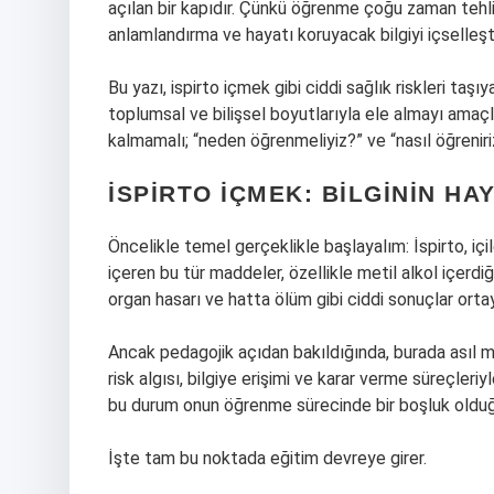
açılan bir kapıdır. Çünkü öğrenme çoğu zaman tehlik
anlamlandırma ve hayatı koruyacak bilgiyi içselleşt
Bu yazı, ispirto içmek gibi ciddi sağlık riskleri taşı
toplumsal ve bilişsel boyutlarıyla ele almayı amaçlıy
kalmamalı; “neden öğrenmeliyiz?” ve “nasıl öğreniri
İSPIRTO İÇMEK: BILGININ HA
Öncelikle temel gerçeklikle başlayalım: İspirto, içile
içeren bu tür maddeler, özellikle metil alkol içerdiğ
organ hasarı ve hatta ölüm gibi ciddi sonuçlar ortaya
Ancak pedagojik açıdan bakıldığında, burada asıl m
risk algısı, bilgiye erişimi ve karar verme süreçleriyl
bu durum onun öğrenme sürecinde bir boşluk olduğ
İşte tam bu noktada eğitim devreye girer.