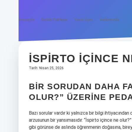
Anasayfa
Gizlilik Politikası
Yasal Uyarı
Hakkımızda
İSPIRTO IÇINCE 
Tarih: Nisan 25, 2026
BIR SORUDAN DAHA FAZ
OLUR?” ÜZERINE PED
Bazı sorular vardır ki yalnızca bir bilgi ihtiyacı
arzusunun bir yansımasıdır. “İspirto içince ne olur?
gibi görünse de aslında öğrenmenin doğasına, birey