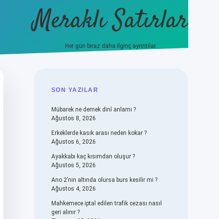
Meraklı Satırlar
Her gün biraz daha ilginç ayrıntılar.
piabellacasino
SIDEBAR
SON YAZILAR
Mübarek ne demek dinî anlamı ?
Ağustos 8, 2026
Erkeklerde kasık arası neden kokar ?
Ağustos 6, 2026
Ayakkabı kaç kısımdan oluşur ?
Ağustos 5, 2026
Ano 2’nin altında olursa burs kesilir mi ?
Ağustos 4, 2026
Mahkemece iptal edilen trafik cezası nasıl
geri alınır ?