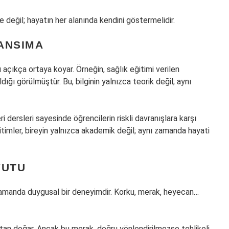
 değil; hayatın her alanında kendini göstermelidir.
ANSIMA
 açıkça ortaya koyar. Örneğin, sağlık eğitimi verilen
ığı görülmüştür. Bu, bilginin yalnızca teorik değil; aynı
i dersleri sayesinde öğrencilerin riskli davranışlara karşı
ğitimler, bireyin yalnızca akademik değil; aynı zamanda hayati
YUTU
 zamanda duygusal bir deneyimdir. Korku, merak, heyecan…
tan doğar. Ancak bu merak, doğru yönlendirilmezse tehlikeli