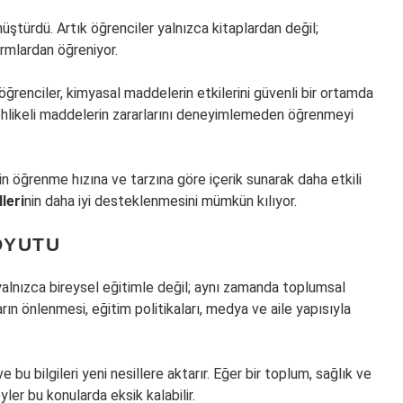
üştürdü. Artık öğrenciler yalnızca kitaplardan değil;
ormlardan öğreniyor.
ğrenciler, kimyasal maddelerin etkilerini güvenli bir ortamda
i tehlikeli maddelerin zararlarını deneyimlemeden öğrenmeyi
in öğrenme hızına ve tarzına göre içerik sunarak daha etkili
leri
nin daha iyi desteklenmesini mümkün kılıyor.
OYUTU
, yalnızca bireysel eğitimle değil; aynı zamanda toplumsal
ışların önlenmesi, eğitim politikaları, medya ve aile yapısıyla
e bu bilgileri yeni nesillere aktarır. Eğer bir toplum, sağlık ve
er bu konularda eksik kalabilir.