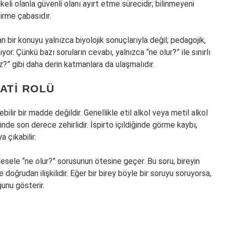
eli olanla güvenli olanı ayırt etme sürecidir; bilinmeyeni
irme çabasıdır.
yan bir konuyu yalnızca biyolojik sonuçlarıyla değil; pedagojik,
or. Çünkü bazı soruların cevabı, yalnızca “ne olur?” ile sınırlı
z?” gibi daha derin katmanlara da ulaşmalıdır.
YATI ROLÜ
bilir bir madde değildir. Genellikle etil alkol veya metil alkol
inde son derece zehirlidir. İspirto içildiğinde görme kaybı,
 çıkabilir.
esele “ne olur?” sorusunun ötesine geçer. Bu soru, bireyin
e doğrudan ilişkilidir. Eğer bir birey böyle bir soruyu soruyorsa,
unu gösterir.