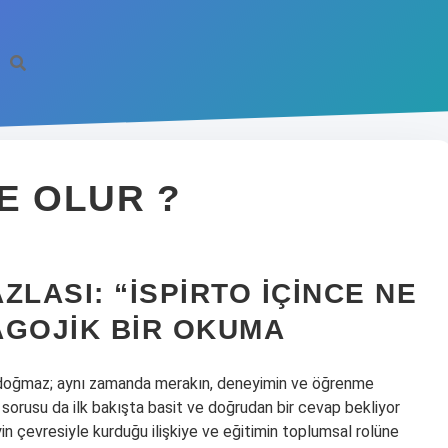
NE OLUR ?
LASI: “İSPIRTO İÇINCE NE
AGOJIK BIR OKUMA
ndan doğmaz; aynı zamanda merakın, deneyimin ve öğrenme
” sorusu da ilk bakışta basit ve doğrudan bir cevap bekliyor
in çevresiyle kurduğu ilişkiye ve eğitimin toplumsal rolüne