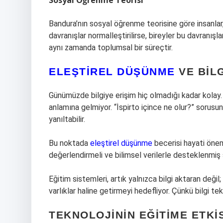
Sosyal Öğrenme Teorisi
Bandura’nın sosyal öğrenme teorisine göre insanlar,
davranışlar normalleştirilirse, bireyler bu davranışla
aynı zamanda toplumsal bir süreçtir.
ELEŞTIREL DÜŞÜNME
VE BIL
Günümüzde bilgiye erişim hiç olmadığı kadar kolay
anlamına gelmiyor. “İspirto içince ne olur?” sorusun
yanıltabilir.
Bu noktada
eleştirel düşünme
becerisi hayati önem 
değerlendirmeli ve bilimsel verilerle desteklenmiş 
Eğitim sistemleri, artık yalnızca bilgi aktaran deği
varlıklar haline getirmeyi hedefliyor. Çünkü bilgi t
TEKNOLOJININ EĞITIME ETKI