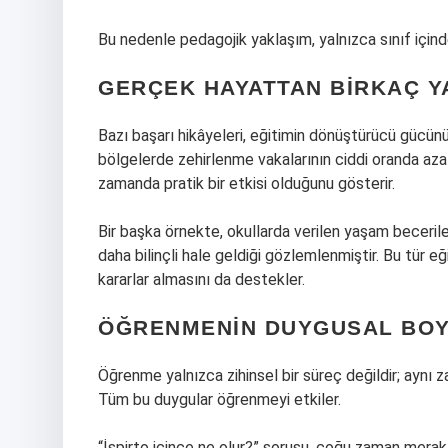
Bu nedenle pedagojik yaklaşım, yalnızca sınıf içinde
GERÇEK HAYATTAN BIRKAÇ Y
Bazı başarı hikâyeleri, eğitimin dönüştürücü gücünü
bölgelerde zehirlenme vakalarının ciddi oranda azald
zamanda pratik bir etkisi olduğunu gösterir.
Bir başka örnekte, okullarda verilen yaşam beceriler
daha bilinçli hale geldiği gözlemlenmiştir. Bu tür e
kararlar almasını da destekler.
ÖĞRENMENIN DUYGUSAL BO
Öğrenme yalnızca zihinsel bir süreç değildir; aynı
Tüm bu duygular öğrenmeyi etkiler.
“İspirto içince ne olur?” sorusu, çoğu zaman merak