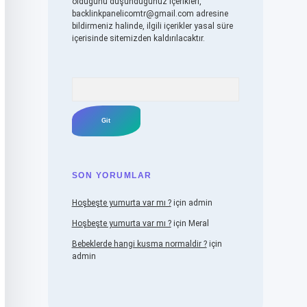
olduğunu düşündüğünüz içerikleri,
backlinkpanelicomtr@gmail.com
adresine
bildirmeniz halinde, ilgili içerikler yasal süre
içerisinde sitemizden kaldırılacaktır.
Arama
SON YORUMLAR
Hoşbeşte yumurta var mı ?
için
admin
Hoşbeşte yumurta var mı ?
için
Meral
Bebeklerde hangi kusma normaldir ?
için
admin