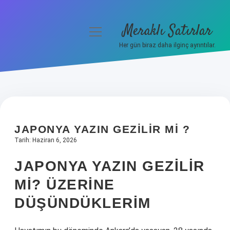
Meraklı Satırlar
menüyü
aç
Her gün biraz daha ilginç ayrıntılar.
Anasayfa
Gizlilik Politikası
Yasal Uyarı
JAPONYA YAZIN GEZILIR MI ?
Hakkımızda
Tarih: Haziran 6, 2026
JAPONYA YAZIN GEZILIR
MI? ÜZERINE
DÜŞÜNDÜKLERIM