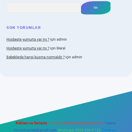
Arama
SON YORUMLAR
Hoşbeşte yumurta var mı ?
için
admin
Hoşbeşte yumurta var mı ?
için
Meral
Bebeklerde hangi kusma normaldir ?
için
admin
iabellacasino
Reklam ve İletişim:
E-mail:
backlinkpaneli@gmail.com
Teams:
forumhizmeti@gmail.com
Whatsapp: 0262 606 0 726
Telegram: