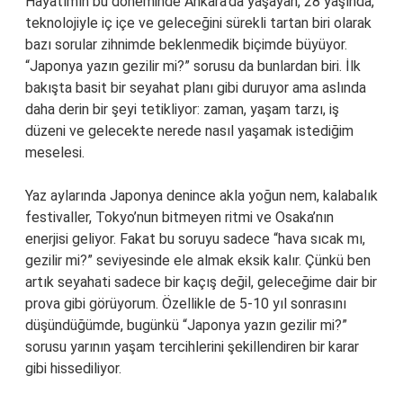
Hayatımın bu döneminde Ankara’da yaşayan, 28 yaşında,
teknolojiyle iç içe ve geleceğini sürekli tartan biri olarak
bazı sorular zihnimde beklenmedik biçimde büyüyor.
“Japonya yazın gezilir mi?” sorusu da bunlardan biri. İlk
bakışta basit bir seyahat planı gibi duruyor ama aslında
daha derin bir şeyi tetikliyor: zaman, yaşam tarzı, iş
düzeni ve gelecekte nerede nasıl yaşamak istediğim
meselesi.
Yaz aylarında Japonya denince akla yoğun nem, kalabalık
festivaller, Tokyo’nun bitmeyen ritmi ve Osaka’nın
enerjisi geliyor. Fakat bu soruyu sadece “hava sıcak mı,
gezilir mi?” seviyesinde ele almak eksik kalır. Çünkü ben
artık seyahati sadece bir kaçış değil, geleceğime dair bir
prova gibi görüyorum. Özellikle de 5-10 yıl sonrasını
düşündüğümde, bugünkü “Japonya yazın gezilir mi?”
sorusu yarının yaşam tercihlerini şekillendiren bir karar
gibi hissediliyor.