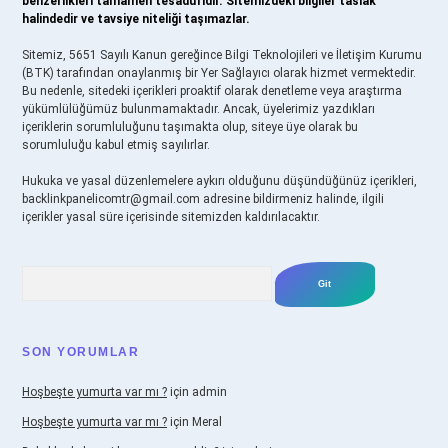
benzerlikleri tamamen tesadüfidir. Sitemizdeki bilgiler taslak
halindedir ve tavsiye niteliği taşımazlar.
Sitemiz, 5651 Sayılı Kanun gereğince Bilgi Teknolojileri ve İletişim Kurumu
(BTK) tarafından onaylanmış bir Yer Sağlayıcı olarak hizmet vermektedir.
Bu nedenle, sitedeki içerikleri proaktif olarak denetleme veya araştırma
yükümlülüğümüz bulunmamaktadır. Ancak, üyelerimiz yazdıkları
içeriklerin sorumluluğunu taşımakta olup, siteye üye olarak bu
sorumluluğu kabul etmiş sayılırlar.
Hukuka ve yasal düzenlemelere aykırı olduğunu düşündüğünüz içerikleri,
backlinkpanelicomtr@gmail.com
adresine bildirmeniz halinde, ilgili
içerikler yasal süre içerisinde sitemizden kaldırılacaktır.
Arama
SON YORUMLAR
Hoşbeşte yumurta var mı ?
için
admin
Hoşbeşte yumurta var mı ?
için
Meral