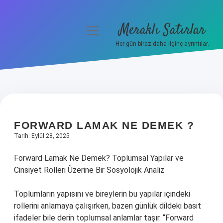
Meraklı Satırlar
menüyü
aç
Her gün biraz daha ilginç ayrıntılar.
Anasayfa
Gizlilik Politikası
Yasal Uyarı
FORWARD LAMAK NE DEMEK ?
Hakkımızda
Tarih: Eylül 28, 2025
Forward Lamak Ne Demek? Toplumsal Yapılar ve
Cinsiyet Rolleri Üzerine Bir Sosyolojik Analiz
Toplumların yapısını ve bireylerin bu yapılar içindeki
rollerini anlamaya çalışırken, bazen günlük dildeki basit
ifadeler bile derin toplumsal anlamlar taşır. “Forward