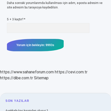
Daha sonraki yorumlarımda kullanılması için adım, e-posta adresim ve
site adresim bu tarayıcıya kaydedilsin.
5 + 3 kaçtır?
*
https://www.sahaneforum.com
https://cevi.com.tr
https://dibe.com.tr
Sitemap
SIDEBAR
SON YAZILAR
Ayakkabı kaç kısımdan oluşur ?