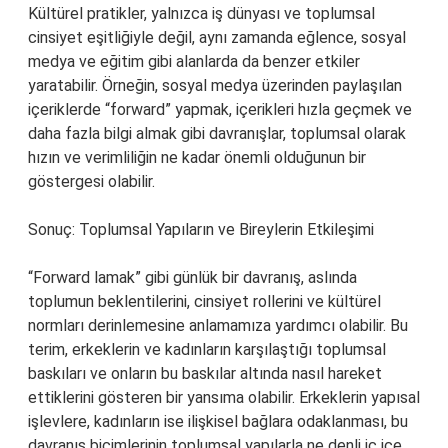
Kültürel pratikler, yalnızca iş dünyası ve toplumsal
cinsiyet eşitliğiyle değil, aynı zamanda eğlence, sosyal
medya ve eğitim gibi alanlarda da benzer etkiler
yaratabilir. Örneğin, sosyal medya üzerinden paylaşılan
içeriklerde “forward” yapmak, içerikleri hızla geçmek ve
daha fazla bilgi almak gibi davranışlar, toplumsal olarak
hızın ve verimliliğin ne kadar önemli olduğunun bir
göstergesi olabilir.
Sonuç: Toplumsal Yapıların ve Bireylerin Etkileşimi
“Forward lamak” gibi günlük bir davranış, aslında
toplumun beklentilerini, cinsiyet rollerini ve kültürel
normları derinlemesine anlamamıza yardımcı olabilir. Bu
terim, erkeklerin ve kadınların karşılaştığı toplumsal
baskıları ve onların bu baskılar altında nasıl hareket
ettiklerini gösteren bir yansıma olabilir. Erkeklerin yapısal
işlevlere, kadınların ise ilişkisel bağlara odaklanması, bu
davranış biçimlerinin toplumsal yapılarla ne denli iç içe