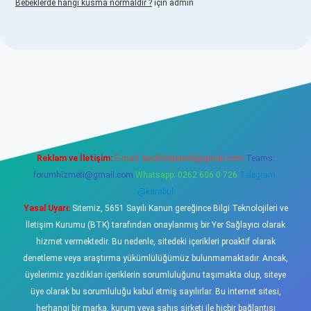
Bebeklerde hangi kusma normaldir ?
için
admin
o
Reklam ve İletişim:
E-mail:
backlinkpaneli@gmail.com
Teams:
forumhizmeti@gmail.com
Whatsapp: 0262 606 0 726
Telegram:
@karabul
Yasal Uyarı:
Sitemiz, 5651 Sayılı Kanun gereğince Bilgi Teknolojileri ve
İletişim Kurumu (BTK) tarafından onaylanmış bir Yer Sağlayıcı olarak
hizmet vermektedir. Bu nedenle, sitedeki içerikleri proaktif olarak
denetleme veya araştırma yükümlülüğümüz bulunmamaktadır. Ancak,
üyelerimiz yazdıkları içeriklerin sorumluluğunu taşımakta olup, siteye
üye olarak bu sorumluluğu kabul etmiş sayılırlar. Bu internet sitesi,
herhangi bir marka, kurum veya şahıs şirketi ile hiçbir bağlantısı