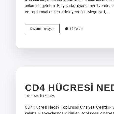
anlamına gelebilir. Bu yazıda, rüyada merdivenden a
ve toplumsal düzeni irdeleyeceğiz. Meşruiyet,…
Rüyada
Devamını okuyun
12 Yorum
merdivenden
atlamak
ne
anlama
gelir
?
CD4 HÜCRESI NED
Tarih: Aralık 17, 2025
CD4 Hücresi Nedir? Toplumsal Cinsiyet, Çeşitlilik 
kalabalık sokaklarında yürürken, toplumsal cinsiyet,