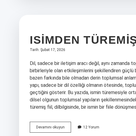
ISIMDEN TÜREMIŞ
Tarih: Şubat 17, 2026
Dil, sadece bir iletişim aracı değil, aynı zamanda to
birbirleriyle olan etkileşimlerini şekillendiren güçlü
bazen farkında bile olmadan derin toplumsal anlamlar 
yapı, sadece bir dil özelliği olmanın ötesinde, toplum
geçtiğini gösterir. Bu yazıda, ismin türemesiyle or
dilsel olgunun toplumsal yapıların şekillenmesinde
türemiş fiil, dilbilgisinde, bir ismin bir fiile dönüşm
Isimden
Devamını okuyun
12 Yorum
türemiş