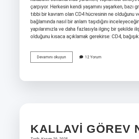
çarpıyor. Herkesin kendi yaşamını yaşarken, bazı gru
tıbbi bir kavram olan CD4 hücresinin ne olduğunu ve
bağlamında nasıl bir anlam taşıdığını inceleyeceğim
yapılarımızla ve daha fazlasıyla ilginç bir şekilde i
olduğunu kısaca açıklamak gerekirse: CD4, bağışıkl
CD4
Devamını okuyun
12 Yorum
hücresi
nedir
?
KALLAVI GÖREV 