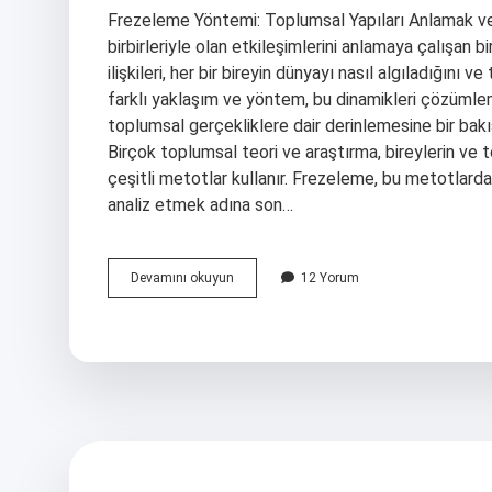
Frezeleme Yöntemi: Toplumsal Yapıları Anlamak ve
birbirleriyle olan etkileşimlerini anlamaya çalışan bi
ilişkileri, her bir bireyin dünyayı nasıl algıladığını v
farklı yaklaşım ve yöntem, bu dinamikleri çözümlemek
toplumsal gerçekliklere dair derinlemesine bir bak
Birçok toplumsal teori ve araştırma, bireylerin ve t
çeşitli metotlar kullanır. Frezeleme, bu metotlardan 
analiz etmek adına son…
Frigo
Devamını okuyun
12 Yorum
ne
iş
yapar
?