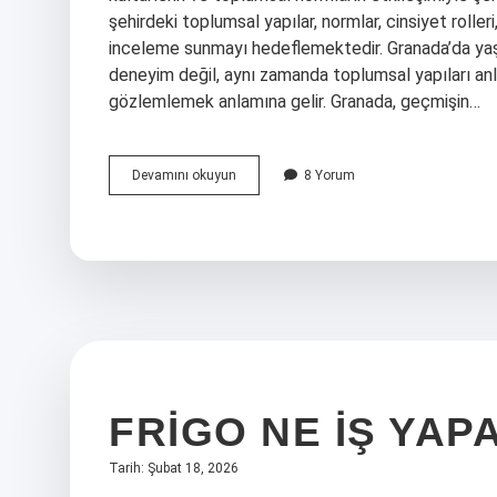
şehirdeki toplumsal yapılar, normlar, cinsiyet rolleri,
inceleme sunmayı hedeflemektedir. Granada’da yaş
deneyim değil, aynı zamanda toplumsal yapıları anla
gözlemlemek anlamına gelir. Granada, geçmişin…
Granada
Devamını okuyun
8 Yorum
hangi
şehir
?
FRIGO NE IŞ YAP
Tarih: Şubat 18, 2026