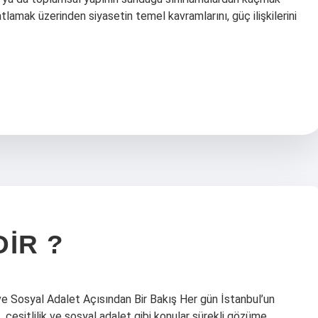
tlamak üzerinden siyasetin temel kavramlarını, güç ilişkilerini
IR ?
ve Sosyal Adalet Açısından Bir Bakış Her gün İstanbul’un
 çeşitlilik ve sosyal adalet gibi konular sürekli gözüme