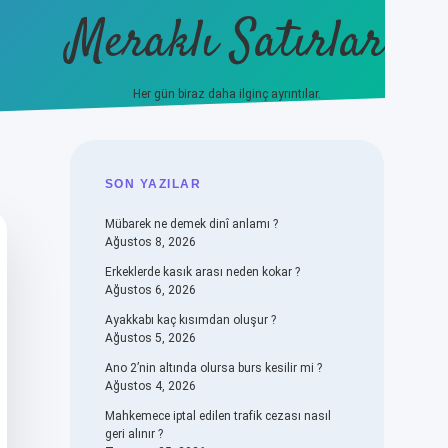
Meraklı Satırlar
Her gün biraz daha ilginç ayrıntılar.
piabellacasino
SIDEBAR
SON YAZILAR
Mübarek ne demek dinî anlamı ?
Ağustos 8, 2026
Erkeklerde kasık arası neden kokar ?
Ağustos 6, 2026
Ayakkabı kaç kısımdan oluşur ?
Ağustos 5, 2026
Ano 2’nin altında olursa burs kesilir mi ?
Ağustos 4, 2026
Mahkemece iptal edilen trafik cezası nasıl
geri alınır ?