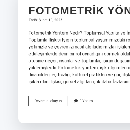
FOTOMETRIK YÖN
Tarih: Şubat 18, 2026
Fotometrik Yöntem Nedir? Toplumsal Yapılar ve İnsan
Toplumla İlişkisi Işığın toplumsal yaşamımızdaki
yetimizle ve çevremizi nasıl algıladığımızla ilişkilen
etkileşimlerde derin bir rol oynadığını görmek olduk
ötesine geçer; insanlar ve toplumlar, ışığın doğasına
yüklemişlerdir. Fotometrik yöntem, ışık ölçümlerin
dinamikleri, eşitsizliği, kültürel pratikleri ve güç il
ışıkla olan ilişkisi, görsel algıdan çok daha fazlasın
Fotometrik
Devamını okuyun
8 Yorum
yöntem
nedir
?