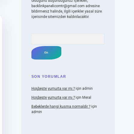
olduğunu düşündüğünüz içerikleri,
backlinkpanelicomtr@gmail.com
adresine
bildirmeniz halinde, ilgili içerikler yasal süre
içerisinde sitemizden kaldırılacaktır.
Arama
SON YORUMLAR
Hoşbeşte yumurta var mı ?
için
admin
Hoşbeşte yumurta var mı ?
için
Meral
Bebeklerde hangi kusma normaldir ?
için
admin