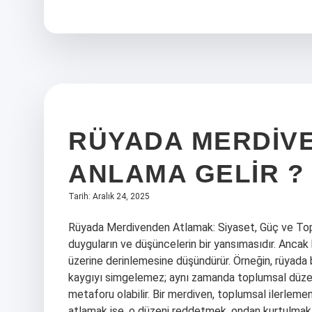
fiil
ne
demek
?
RÜYADA MERDIV
ANLAMA GELIR ?
Tarih: Aralık 24, 2025
Rüyada Merdivenden Atlamak: Siyaset, Güç ve Toplum
duyguların ve düşüncelerin bir yansımasıdır. Ancak ba
üzerine derinlemesine düşündürür. Örneğin, rüyada 
kaygıyı simgelemez; aynı zamanda toplumsal düzenin
metaforu olabilir. Bir merdiven, toplumsal ilerleme
atlamak ise, o düzeni reddetmek, ondan kurtulmak