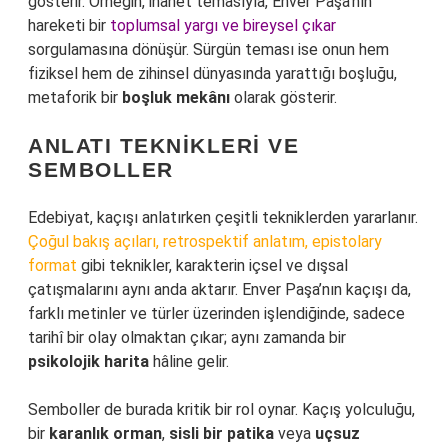
gösterir. Örneğin, ihanet temasıyla, Enver Paşa’nın
hareketi bir
toplumsal yargı ve bireysel çıkar
sorgulamasına dönüşür. Sürgün teması ise onun hem
fiziksel hem de zihinsel dünyasında yarattığı boşluğu,
metaforik bir
boşluk mekânı
olarak gösterir.
ANLATI TEKNIKLERI VE
SEMBOLLER
Edebiyat, kaçışı anlatırken çeşitli tekniklerden yararlanır.
Çoğul bakış açıları, retrospektif anlatım, epistolary
format
gibi teknikler, karakterin içsel ve dışsal
çatışmalarını aynı anda aktarır. Enver Paşa’nın kaçışı da,
farklı metinler ve türler üzerinden işlendiğinde, sadece
tarihî bir olay olmaktan çıkar; aynı zamanda bir
psikolojik harita
hâline gelir.
Semboller de burada kritik bir rol oynar. Kaçış yolculuğu,
bir
karanlık orman
,
sisli bir patika
veya
uçsuz