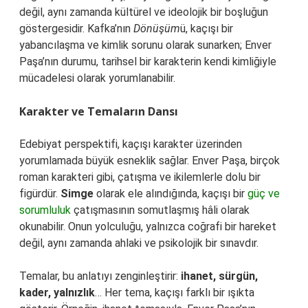
değil, aynı zamanda kültürel ve ideolojik bir boşluğun
göstergesidir. Kafka’nın
Dönüşüm
ü, kaçışı bir
yabancılaşma ve kimlik sorunu olarak sunarken; Enver
Paşa’nın durumu, tarihsel bir karakterin kendi kimliğiyle
mücadelesi olarak yorumlanabilir.
Karakter ve Temaların Dansı
Edebiyat perspektifi, kaçışı karakter üzerinden
yorumlamada büyük esneklik sağlar. Enver Paşa, birçok
roman karakteri gibi, çatışma ve ikilemlerle dolu bir
figürdür.
Simge
olarak ele alındığında, kaçışı bir
güç ve
sorumluluk
çatışmasının somutlaşmış hâli olarak
okunabilir. Onun yolculuğu, yalnızca coğrafi bir hareket
değil, aynı zamanda ahlaki ve psikolojik bir sınavdır.
Temalar, bu anlatıyı zenginleştirir:
ihanet, sürgün,
kader, yalnızlık
… Her tema, kaçışı farklı bir ışıkta