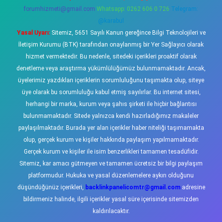
forumhizmeti@gmail.com
Whatsapp: 0262 606 0 726
Telegram:
@karabul
Yasal Uyarı:
Sitemiz, 5651 Sayılı Kanun gereğince Bilgi Teknolojileri ve
İletişim Kurumu (BTK) tarafından onaylanmış bir Yer Sağlayıcı olarak
hizmet vermektedir. Bu nedenle, sitedeki içerikleri proaktif olarak
denetleme veya araştırma yükümlülüğümüz bulunmamaktadır. Ancak,
üyelerimiz yazdıkları içeriklerin sorumluluğunu taşımakta olup, siteye
üye olarak bu sorumluluğu kabul etmiş sayılırlar. Bu internet sitesi,
herhangi bir marka, kurum veya şahıs şirketi ile hiçbir bağlantısı
bulunmamaktadır. Sitede yalnızca kendi hazırladığımız makaleler
paylaşılmaktadır. Burada yer alan içerikler haber niteliği taşımamakta
olup, gerçek kurum ve kişiler hakkında paylaşım yapılmamaktadır.
Gerçek kurum ve kişiler ile isim benzerlikleri tamamen tesadüfidir.
Sitemiz, kar amacı gütmeyen ve tamamen ücretsiz bir bilgi paylaşım
platformudur. Hukuka ve yasal düzenlemelere aykırı olduğunu
düşündüğünüz içerikleri,
backlinkpanelicomtr@gmail.com
adresine
bildirmeniz halinde, ilgili içerikler yasal süre içerisinde sitemizden
kaldırılacaktır.