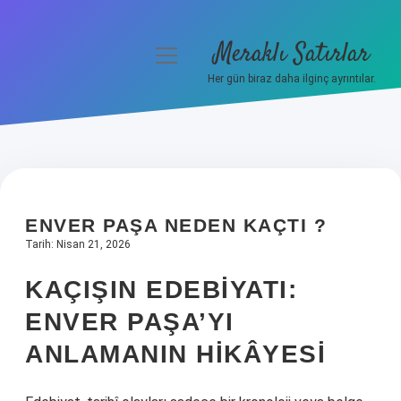
Meraklı Satırlar
menüyü
aç
Her gün biraz daha ilginç ayrıntılar.
Anasayfa
Gizlilik Politikası
Yasal Uyarı
ENVER PAŞA NEDEN KAÇTI ?
Hakkımızda
Tarih: Nisan 21, 2026
KAÇIŞIN EDEBIYATI:
ENVER PAŞA’YI
ANLAMANIN HIKÂYESI