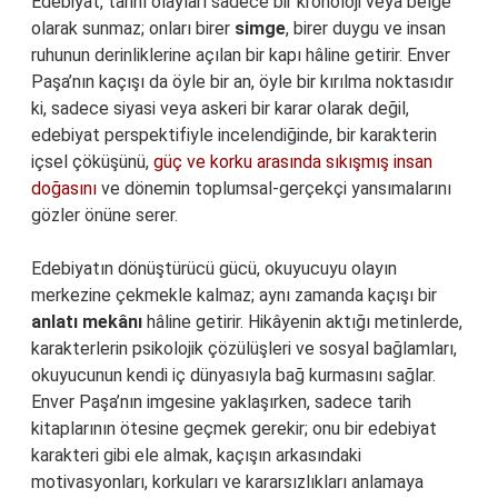
Edebiyat, tarihî olayları sadece bir kronoloji veya belge
olarak sunmaz; onları birer
simge
, birer duygu ve insan
ruhunun derinliklerine açılan bir kapı hâline getirir. Enver
Paşa’nın kaçışı da öyle bir an, öyle bir kırılma noktasıdır
ki, sadece siyasi veya askeri bir karar olarak değil,
edebiyat perspektifiyle incelendiğinde, bir karakterin
içsel çöküşünü,
güç ve korku arasında sıkışmış insan
doğasını
ve dönemin toplumsal-gerçekçi yansımalarını
gözler önüne serer.
Edebiyatın dönüştürücü gücü, okuyucuyu olayın
merkezine çekmekle kalmaz; aynı zamanda kaçışı bir
anlatı mekânı
hâline getirir. Hikâyenin aktığı metinlerde,
karakterlerin psikolojik çözülüşleri ve sosyal bağlamları,
okuyucunun kendi iç dünyasıyla bağ kurmasını sağlar.
Enver Paşa’nın imgesine yaklaşırken, sadece tarih
kitaplarının ötesine geçmek gerekir; onu bir edebiyat
karakteri gibi ele almak, kaçışın arkasındaki
motivasyonları, korkuları ve kararsızlıkları anlamaya