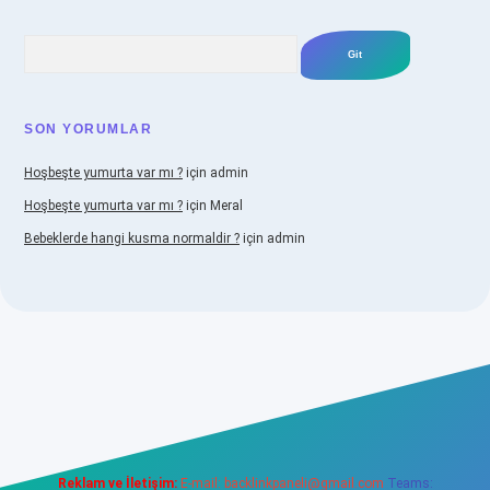
Arama
SON YORUMLAR
Hoşbeşte yumurta var mı ?
için
admin
Hoşbeşte yumurta var mı ?
için
Meral
Bebeklerde hangi kusma normaldir ?
için
admin
iabellacasino
Reklam ve İletişim:
E-mail:
backlinkpaneli@gmail.com
Teams: