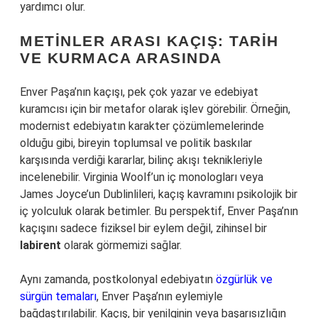
yardımcı olur.
METINLER ARASI KAÇIŞ: TARIH
VE KURMACA ARASINDA
Enver Paşa’nın kaçışı, pek çok yazar ve edebiyat
kuramcısı için bir metafor olarak işlev görebilir. Örneğin,
modernist edebiyatın karakter çözümlemelerinde
olduğu gibi, bireyin toplumsal ve politik baskılar
karşısında verdiği kararlar, bilinç akışı teknikleriyle
incelenebilir. Virginia Woolf’un iç monologları veya
James Joyce’un Dublinlileri, kaçış kavramını psikolojik bir
iç yolculuk olarak betimler. Bu perspektif, Enver Paşa’nın
kaçışını sadece fiziksel bir eylem değil, zihinsel bir
labirent
olarak görmemizi sağlar.
Aynı zamanda, postkolonyal edebiyatın
özgürlük ve
sürgün temaları
, Enver Paşa’nın eylemiyle
bağdaştırılabilir. Kaçış, bir yenilginin veya başarısızlığın