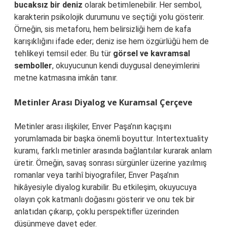
bucaksız bir deniz
olarak betimlenebilir. Her sembol,
karakterin psikolojik durumunu ve seçtiği yolu gösterir.
Örneğin, sis metaforu, hem belirsizliği hem de kafa
karışıklığını ifade eder; deniz ise hem özgürlüğü hem de
tehlikeyi temsil eder. Bu tür
görsel ve kavramsal
semboller
, okuyucunun kendi duygusal deneyimlerini
metne katmasına imkân tanır.
Metinler Arası Diyalog ve Kuramsal Çerçeve
Metinler arası ilişkiler, Enver Paşa’nın kaçışını
yorumlamada bir başka önemli boyuttur. Intertextuality
kuramı, farklı metinler arasında bağlantılar kurarak anlam
üretir. Örneğin, savaş sonrası sürgünler üzerine yazılmış
romanlar veya tarihî biyografiler, Enver Paşa’nın
hikâyesiyle diyalog kurabilir. Bu etkileşim, okuyucuya
olayın çok katmanlı doğasını gösterir ve onu tek bir
anlatıdan çıkarıp, çoklu perspektifler üzerinden
düşünmeye davet eder.