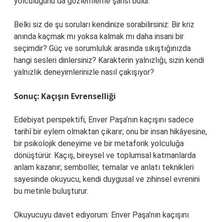
yolculuğunu da gözlemleme şansı bulur.
Belki siz de şu soruları kendinize sorabilirsiniz: Bir kriz
anında kaçmak mı yoksa kalmak mı daha insani bir
seçimdir? Güç ve sorumluluk arasında sıkıştığınızda
hangi sesleri dinlersiniz? Karakterin yalnızlığı, sizin kendi
yalnızlık deneyimlerinizle nasıl çakışıyor?
Sonuç: Kaçışın Evrenselliği
Edebiyat perspektifi, Enver Paşa’nın kaçışını sadece
tarihî bir eylem olmaktan çıkarır; onu bir insan hikâyesine,
bir psikolojik deneyime ve bir metaforik yolculuğa
dönüştürür. Kaçış, bireysel ve toplumsal katmanlarda
anlam kazanır; semboller, temalar ve anlatı teknikleri
sayesinde okuyucu, kendi duygusal ve zihinsel evrenini
bu metinle buluşturur.
Okuyucuyu davet ediyorum: Enver Paşa’nın kaçışını