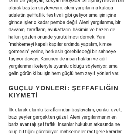
İzmir’de yaşayan, sosyal medyada tartışmayı seven biri
olarak baştan söyleyeyim: aleni yargılanma kulağa
adaletin şeffaflık festivali gibi geliyor ama işin içine
girince işler o kadar pembe değil. Aleni yargılanma, bir
davanın, tarafların, avukatların, hâkimin ve bazen de
halkın gözleri önünde yürütülmesi demek. Yani
“mahkemeyi kapalı kapılar ardında yapalım, kimse
görmesin” yerine, herkesin görebileceği bir sahneye
taşıyor davayı. Kanunen de insan hakları ve adil
yargılanma ilkeleriyle uyumlu olduğu söyleniyor, ama
gelin görün ki bu işin hem güçlü hem zayıf yönleri var.
GÜÇLÜ YÖNLERI: ŞEFFAFLIĞIN
KIYMETI
İlk olarak olumlu taraflarından başlayalım; çünkü, evet,
bazı şeyler gerçekten güzel. Aleni yargılanmanın en
bariz avantajı şeffaflık. İnsanlar hukukun arkasında ne
olup bittiğini görebiliyor, mahkemeler rastgele kararlar