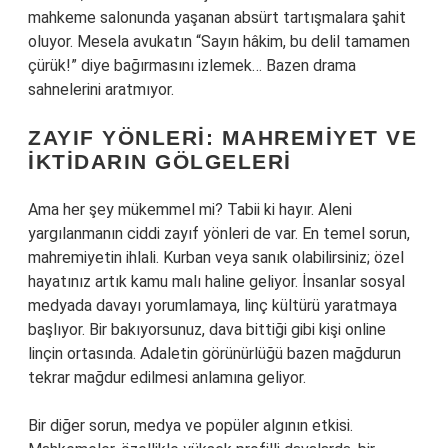
mahkeme salonunda yaşanan absürt tartışmalara şahit
oluyor. Mesela avukatın “Sayın hâkim, bu delil tamamen
çürük!” diye bağırmasını izlemek… Bazen drama
sahnelerini aratmıyor.
ZAYIF YÖNLERI: MAHREMIYET VE
İKTIDARIN GÖLGELERI
Ama her şey mükemmel mi? Tabii ki hayır. Aleni
yargılanmanın ciddi zayıf yönleri de var. En temel sorun,
mahremiyetin ihlali. Kurban veya sanık olabilirsiniz; özel
hayatınız artık kamu malı haline geliyor. İnsanlar sosyal
medyada davayı yorumlamaya, linç kültürü yaratmaya
başlıyor. Bir bakıyorsunuz, dava bittiği gibi kişi online
linçin ortasında. Adaletin görünürlüğü bazen mağdurun
tekrar mağdur edilmesi anlamına geliyor.
Bir diğer sorun, medya ve popüler algının etkisi.