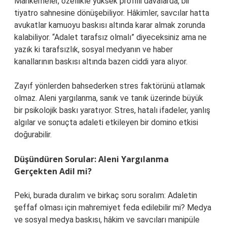
Mahkemeler, özellikle yüksek profilli davalarda, bir
tiyatro sahnesine dönüşebiliyor. Hâkimler, savcılar hatta
avukatlar kamuoyu baskısı altında karar almak zorunda
kalabiliyor. “Adalet tarafsız olmalı” diyeceksiniz ama ne
yazık ki tarafsızlık, sosyal medyanın ve haber
kanallarının baskısı altında bazen ciddi yara alıyor.
Zayıf yönlerden bahsederken stres faktörünü atlamak
olmaz. Aleni yargılanma, sanık ve tanık üzerinde büyük
bir psikolojik baskı yaratıyor. Stres, hatalı ifadeler, yanlış
algılar ve sonuçta adaleti etkileyen bir domino etkisi
doğurabilir.
Düşündüren Sorular: Aleni Yargılanma
Gerçekten Adil mi?
Peki, burada duralım ve birkaç soru soralım: Adaletin
şeffaf olması için mahremiyet feda edilebilir mi? Medya
ve sosyal medya baskısı, hâkim ve savcıları manipüle