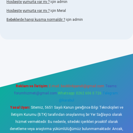
Hoşbeşte yumurta var mı ?
için
admin
Hoşbeşte yumurta var mı ?
için
Meral
Bebeklerde hangi kusma normaldir ?
için
admin
o
Reklam ve İletişim:
E-mail:
backlinkpaneli@gmail.com
Teams:
forumhizmeti@gmail.com
Whatsapp: 0262 606 0 726
Telegram:
@karabul
Yasal Uyarı:
Sitemiz, 5651 Sayılı Kanun gereğince Bilgi Teknolojileri ve
İletişim Kurumu (BTK) tarafından onaylanmış bir Yer Sağlayıcı olarak
hizmet vermektedir. Bu nedenle, sitedeki içerikleri proaktif olarak
denetleme veya araştırma yükümlülüğümüz bulunmamaktadır. Ancak,