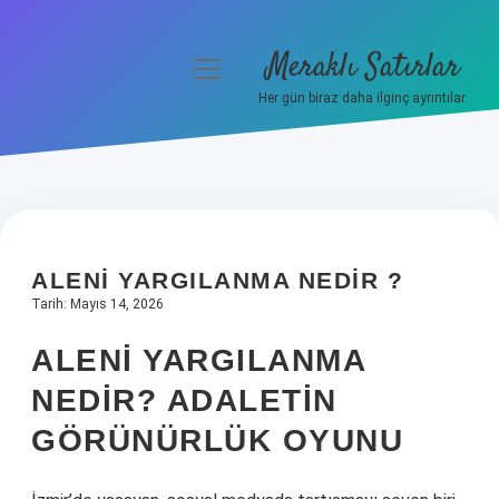
Meraklı Satırlar
menüyü
aç
Her gün biraz daha ilginç ayrıntılar.
Anasayfa
Gizlilik Politikası
Yasal Uyarı
ALENI YARGILANMA NEDIR ?
Hakkımızda
Tarih: Mayıs 14, 2026
ALENI YARGILANMA
NEDIR? ADALETIN
GÖRÜNÜRLÜK OYUNU