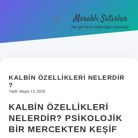
Meraklı Satırlar
menüyü
aç
Her gün biraz daha ilginç ayrıntılar.
Anasayfa
Gizlilik Politikası
Yasal Uyarı
KALBIN ÖZELLIKLERI NELERDIR
Hakkımızda
?
Tarih: Mayıs 13, 2026
KALBIN ÖZELLIKLERI
NELERDIR? PSIKOLOJIK
BIR MERCEKTEN KEŞIF