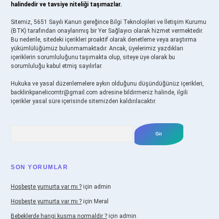
halindedir ve tavsiye niteliği taşımazlar.
Sitemiz, 5651 Sayılı Kanun gereğince Bilgi Teknolojileri ve İletişim Kurumu
(BTK) tarafından onaylanmış bir Yer Sağlayıcı olarak hizmet vermektedir.
Bu nedenle, sitedeki içerikleri proaktif olarak denetleme veya araştırma
yükümlülüğümüz bulunmamaktadır. Ancak, üyelerimiz yazdıkları
içeriklerin sorumluluğunu taşımakta olup, siteye üye olarak bu
sorumluluğu kabul etmiş sayılırlar.
Hukuka ve yasal düzenlemelere aykırı olduğunu düşündüğünüz içerikleri,
backlinkpanelicomtr@gmail.com
adresine bildirmeniz halinde, ilgili
içerikler yasal süre içerisinde sitemizden kaldırılacaktır.
Arama
SON YORUMLAR
Hoşbeşte yumurta var mı ?
için
admin
Hoşbeşte yumurta var mı ?
için
Meral
Bebeklerde hangi kusma normaldir ?
için
admin