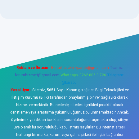
abellacasino
Reklam ve İletişim:
E-mail:
backlinkpaneli@gmail.com
Teams:
forumhizmeti@gmail.com
Whatsapp: 0262 606 0 726
Telegram:
@karabul
Yasal Uyarı:
Sitemiz, 5651 Sayılı Kanun gereğince Bilgi Teknolojileri ve
İletişim Kurumu (BTK) tarafından onaylanmış bir Yer Sağlayıcı olarak
hizmet vermektedir. Bu nedenle, sitedeki içerikleri proaktif olarak
denetleme veya araştırma yükümlülüğümüz bulunmamaktadır. Ancak,
üyelerimiz yazdıkları içeriklerin sorumluluğunu taşımakta olup, siteye
üye olarak bu sorumluluğu kabul etmiş sayılırlar. Bu internet sitesi,
herhangi bir marka, kurum veya şahıs şirketi ile hiçbir bağlantısı