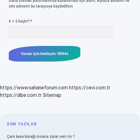
Daha sonraki yorumlarımda kullanılması için adım, e-posta adresim ve
site adresim bu tarayıcıya kaydedilsin.
6 + 2 kaçtır?
*
https://www.sahaneforum.com
https://cevi.com.tr
https://dibe.com.tr
Sitemap
SIDEBAR
SON YAZILAR
Çam kese böceği insana zarar verir mi ?