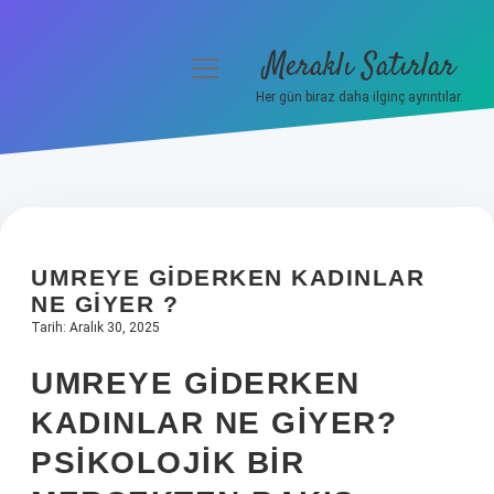
Meraklı Satırlar
menüyü
aç
Her gün biraz daha ilginç ayrıntılar.
Anasayfa
Gizlilik Politikası
Yasal Uyarı
UMREYE GIDERKEN KADINLAR
Hakkımızda
NE GIYER ?
Tarih: Aralık 30, 2025
UMREYE GIDERKEN
KADINLAR NE GIYER?
PSIKOLOJIK BIR