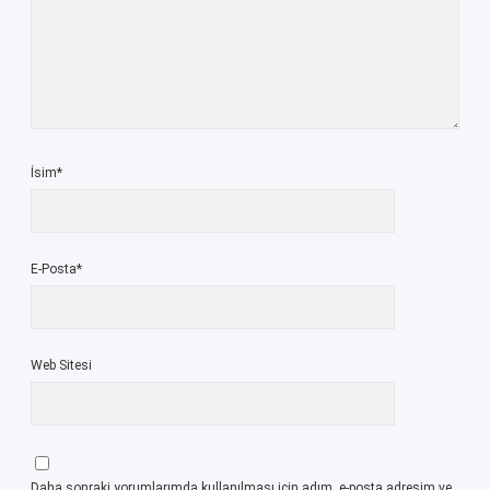
İsim*
E-Posta*
Web Sitesi
Daha sonraki yorumlarımda kullanılması için adım, e-posta adresim ve