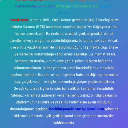
forumhizmeti@gmail.com
Whatsapp: 0262 606 0 726
Telegram:
@karabul
Yasal Uyarı:
Sitemiz, 5651 Sayılı Kanun gereğince Bilgi Teknolojileri ve
İletişim Kurumu (BTK) tarafından onaylanmış bir Yer Sağlayıcı olarak
hizmet vermektedir. Bu nedenle, sitedeki içerikleri proaktif olarak
denetleme veya araştırma yükümlülüğümüz bulunmamaktadır. Ancak,
üyelerimiz yazdıkları içeriklerin sorumluluğunu taşımakta olup, siteye
üye olarak bu sorumluluğu kabul etmiş sayılırlar. Bu internet sitesi,
herhangi bir marka, kurum veya şahıs şirketi ile hiçbir bağlantısı
bulunmamaktadır. Sitede yalnızca kendi hazırladığımız makaleler
paylaşılmaktadır. Burada yer alan içerikler haber niteliği taşımamakta
olup, gerçek kurum ve kişiler hakkında paylaşım yapılmamaktadır.
Gerçek kurum ve kişiler ile isim benzerlikleri tamamen tesadüfidir.
Sitemiz, kar amacı gütmeyen ve tamamen ücretsiz bir bilgi paylaşım
platformudur. Hukuka ve yasal düzenlemelere aykırı olduğunu
düşündüğünüz içerikleri,
backlinkpanelicomtr@gmail.com
adresine
bildirmeniz halinde, ilgili içerikler yasal süre içerisinde sitemizden
kaldırılacaktır.