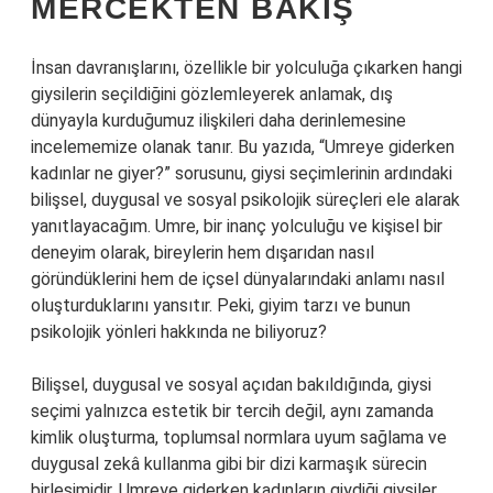
MERCEKTEN BAKIŞ
İnsan davranışlarını, özellikle bir yolculuğa çıkarken hangi
giysilerin seçildiğini gözlemleyerek anlamak, dış
dünyayla kurduğumuz ilişkileri daha derinlemesine
incelememize olanak tanır. Bu yazıda, “Umreye giderken
kadınlar ne giyer?” sorusunu, giysi seçimlerinin ardındaki
bilişsel, duygusal ve sosyal psikolojik süreçleri ele alarak
yanıtlayacağım. Umre, bir inanç yolculuğu ve kişisel bir
deneyim olarak, bireylerin hem dışarıdan nasıl
göründüklerini hem de içsel dünyalarındaki anlamı nasıl
oluşturduklarını yansıtır. Peki, giyim tarzı ve bunun
psikolojik yönleri hakkında ne biliyoruz?
Bilişsel, duygusal ve sosyal açıdan bakıldığında, giysi
seçimi yalnızca estetik bir tercih değil, aynı zamanda
kimlik oluşturma, toplumsal normlara uyum sağlama ve
duygusal zekâ kullanma gibi bir dizi karmaşık sürecin
birleşimidir. Umreye giderken kadınların giydiği giysiler,