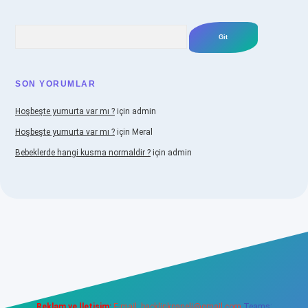
Arama
SON YORUMLAR
Hoşbeşte yumurta var mı ?
için
admin
Hoşbeşte yumurta var mı ?
için
Meral
Bebeklerde hangi kusma normaldir ?
için
admin
bellacasino
Reklam ve İletişim:
E-mail:
backlinkpaneli@gmail.com
Teams: