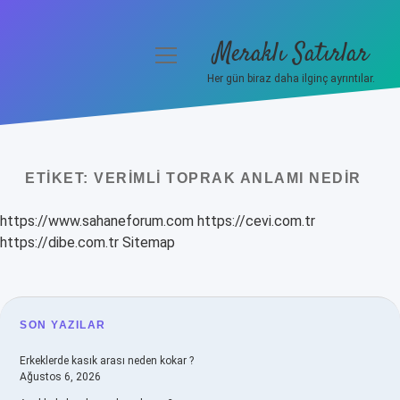
Meraklı Satırlar
menüyü
aç
Her gün biraz daha ilginç ayrıntılar.
Anasayfa
Gizlilik Politikası
ETIKET:
VERIMLI TOPRAK ANLAMI NEDIR
Yasal Uyarı
https://www.sahaneforum.com
https://cevi.com.tr
Hakkımızda
https://dibe.com.tr
Sitemap
SIDEBAR
SON YAZILAR
Erkeklerde kasık arası neden kokar ?
Ağustos 6, 2026