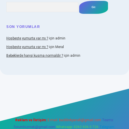
Arama
SON YORUMLAR
Hoşbeşte yumurta var mı ?
için
admin
Hoşbeşte yumurta var mı ?
için
Meral
Bebeklerde hangi kusma normaldir ?
için
admin
iabellacasino
Reklam ve İletişim:
E-mail:
backlinkpaneli@gmail.com
Teams:
forumhizmeti@gmail.com
Whatsapp: 0262 606 0 726
Telegram: