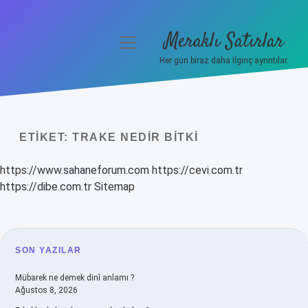
Meraklı Satırlar
menüyü
aç
Her gün biraz daha ilginç ayrıntılar.
Anasayfa
Gizlilik Politikası
ETIKET:
TRAKE NEDIR BITKI
Yasal Uyarı
https://www.sahaneforum.com
https://cevi.com.tr
Hakkımızda
https://dibe.com.tr
Sitemap
SIDEBAR
SON YAZILAR
Mübarek ne demek dinî anlamı ?
Ağustos 8, 2026