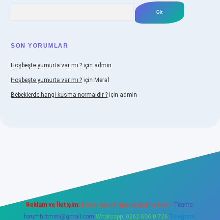
Arama
SON YORUMLAR
Hoşbeşte yumurta var mı ?
için
admin
Hoşbeşte yumurta var mı ?
için
Meral
Bebeklerde hangi kusma normaldir ?
için
admin
abellacasino
Reklam ve İletişim:
E-mail:
backlinkpaneli@gmail.com
Teams:
forumhizmeti@gmail.com
Whatsapp: 0262 606 0 726
Telegram: