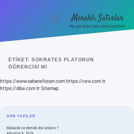
Meraklı Satırlar
menüyü
aç
Her gün biraz daha ilginç ayrıntılar.
Anasayfa
Gizlilik Politikası
ETIKET:
SOKRATES PLATONUN
Yasal Uyarı
ÖĞRENCISI MI
Hakkımızda
https://www.sahaneforum.com
https://cevi.com.tr
https://dibe.com.tr
Sitemap
SIDEBAR
SON YAZILAR
Mübarek ne demek dinî anlamı ?
Ağustos 8, 2026