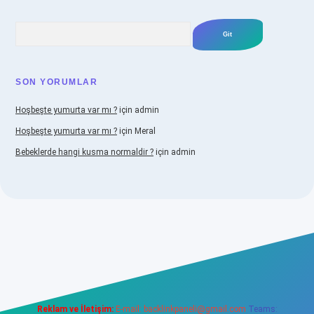
Arama
SON YORUMLAR
Hoşbeşte yumurta var mı ?
için
admin
Hoşbeşte yumurta var mı ?
için
Meral
Bebeklerde hangi kusma normaldir ?
için
admin
abellacasino
Reklam ve İletişim:
E-mail:
backlinkpaneli@gmail.com
Teams: