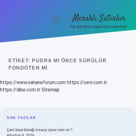
Meraklı Satırlar
menüyü
aç
Her gün biraz daha ilginç ayrıntılar.
Anasayfa
Gizlilik Politikası
ETIKET:
PUDRA MI ÖNCE SÜRÜLÜR
Yasal Uyarı
FONDÖTEN MI
Hakkımızda
https://www.sahaneforum.com
https://cevi.com.tr
https://dibe.com.tr
Sitemap
SIDEBAR
SON YAZILAR
Çam kese böceği insana zarar verir mi ?
Ağustos 9, 2026