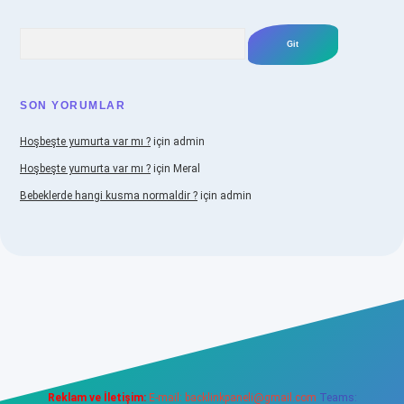
Arama
SON YORUMLAR
Hoşbeşte yumurta var mı ?
için
admin
Hoşbeşte yumurta var mı ?
için
Meral
Bebeklerde hangi kusma normaldir ?
için
admin
bellacasino
Reklam ve İletişim:
E-mail:
backlinkpaneli@gmail.com
Teams: