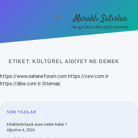
Meraklı Satırlar
menüyü
aç
Her gün biraz daha ilginç ayrıntılar.
Anasayfa
Gizlilik Politikası
ETIKET:
KÜLTÜREL AIDIYET NE DEMEK
Yasal Uyarı
https://www.sahaneforum.com
https://cevi.com.tr
Hakkımızda
https://dibe.com.tr
Sitemap
SIDEBAR
SON YAZILAR
Erkeklerde kasık arası neden kokar ?
Ağustos 6, 2026