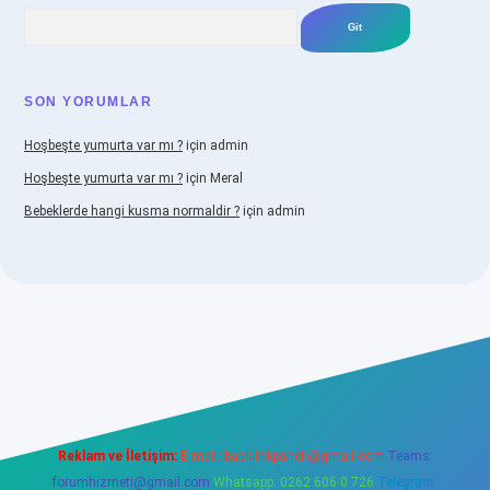
Arama
SON YORUMLAR
Hoşbeşte yumurta var mı ?
için
admin
Hoşbeşte yumurta var mı ?
için
Meral
Bebeklerde hangi kusma normaldir ?
için
admin
abellacasino
Reklam ve İletişim:
E-mail:
backlinkpaneli@gmail.com
Teams:
forumhizmeti@gmail.com
Whatsapp: 0262 606 0 726
Telegram: