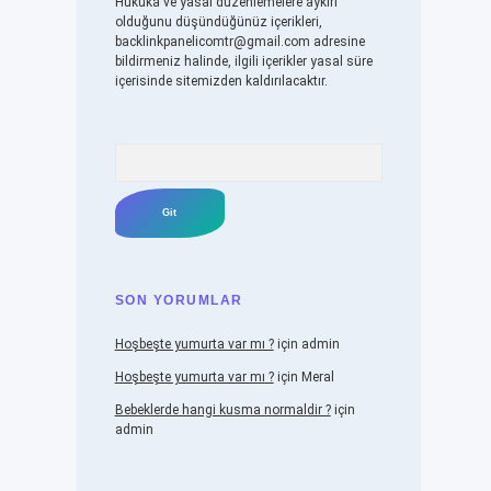
Hukuka ve yasal düzenlemelere aykırı
olduğunu düşündüğünüz içerikleri,
backlinkpanelicomtr@gmail.com
adresine
bildirmeniz halinde, ilgili içerikler yasal süre
içerisinde sitemizden kaldırılacaktır.
Arama
SON YORUMLAR
Hoşbeşte yumurta var mı ?
için
admin
Hoşbeşte yumurta var mı ?
için
Meral
Bebeklerde hangi kusma normaldir ?
için
admin