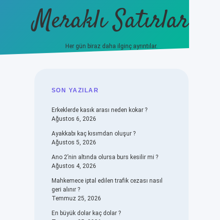
Meraklı Satırlar
Her gün biraz daha ilginç ayrıntılar.
piabellacasino
SIDEBAR
SON YAZILAR
Erkeklerde kasık arası neden kokar ?
Ağustos 6, 2026
Ayakkabı kaç kısımdan oluşur ?
Ağustos 5, 2026
Ano 2’nin altında olursa burs kesilir mi ?
Ağustos 4, 2026
Mahkemece iptal edilen trafik cezası nasıl
geri alınır ?
Temmuz 25, 2026
En büyük dolar kaç dolar ?