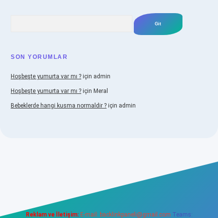
Arama
SON YORUMLAR
Hoşbeşte yumurta var mı ?
için
admin
Hoşbeşte yumurta var mı ?
için
Meral
Bebeklerde hangi kusma normaldir ?
için
admin
abellacasino
Reklam ve İletişim:
E-mail:
backlinkpaneli@gmail.com
Teams: