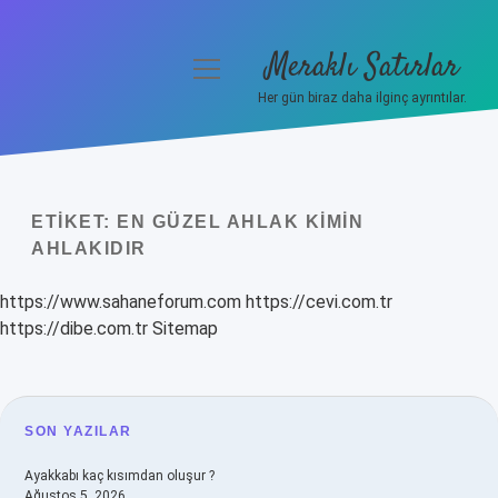
Meraklı Satırlar
menüyü
aç
Her gün biraz daha ilginç ayrıntılar.
Anasayfa
Gizlilik Politikası
ETIKET:
EN GÜZEL AHLAK KIMIN
Yasal Uyarı
AHLAKIDIR
Hakkımızda
https://www.sahaneforum.com
https://cevi.com.tr
https://dibe.com.tr
Sitemap
SIDEBAR
SON YAZILAR
Ayakkabı kaç kısımdan oluşur ?
Ağustos 5, 2026