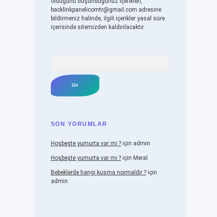
olduğunu düşündüğünüz içerikleri,
backlinkpanelicomtr@gmail.com
adresine
bildirmeniz halinde, ilgili içerikler yasal süre
içerisinde sitemizden kaldırılacaktır.
Arama
SON YORUMLAR
Hoşbeşte yumurta var mı ?
için
admin
Hoşbeşte yumurta var mı ?
için
Meral
Bebeklerde hangi kusma normaldir ?
için
admin