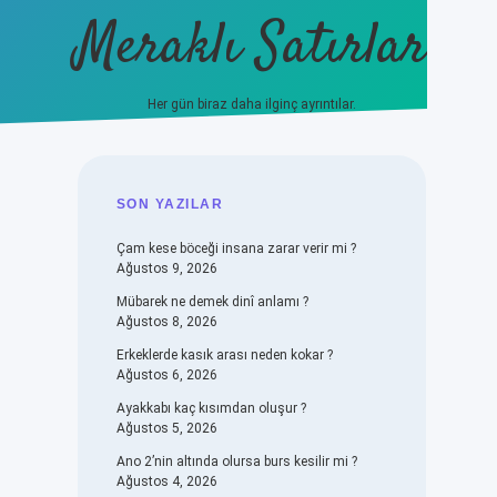
Meraklı Satırlar
Her gün biraz daha ilginç ayrıntılar.
piabellacasino
SIDEBAR
SON YAZILAR
Çam kese böceği insana zarar verir mi ?
Ağustos 9, 2026
Mübarek ne demek dinî anlamı ?
Ağustos 8, 2026
Erkeklerde kasık arası neden kokar ?
Ağustos 6, 2026
Ayakkabı kaç kısımdan oluşur ?
Ağustos 5, 2026
Ano 2’nin altında olursa burs kesilir mi ?
Ağustos 4, 2026