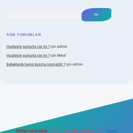
Arama
SON YORUMLAR
Hoşbeşte yumurta var mı ?
için
admin
Hoşbeşte yumurta var mı ?
için
Meral
Bebeklerde hangi kusma normaldir ?
için
admin
bellacasino
Reklam ve İletişim:
E-mail:
backlinkpaneli@gmail.com
Teams: