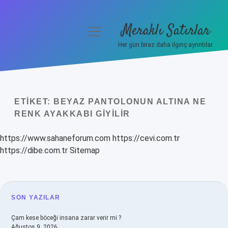
Meraklı Satırlar
menüyü
aç
Her gün biraz daha ilginç ayrıntılar.
Anasayfa
Gizlilik Politikası
ETIKET:
BEYAZ PANTOLONUN ALTINA NE
Yasal Uyarı
RENK AYAKKABI GIYILIR
Hakkımızda
https://www.sahaneforum.com
https://cevi.com.tr
https://dibe.com.tr
Sitemap
SIDEBAR
SON YAZILAR
Çam kese böceği insana zarar verir mi ?
Ağustos 9, 2026