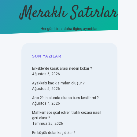
Meraklı Satırlar
Her gün biraz daha ilginç ayrıntılar.
piabellacasino
SIDEBAR
SON YAZILAR
Erkeklerde kasık arası neden kokar ?
Ağustos 6, 2026
Ayakkabı kaç kısımdan oluşur ?
Ağustos 5, 2026
Ano 2’nin altında olursa burs kesilir mi ?
Ağustos 4, 2026
Mahkemece iptal edilen trafik cezası nasıl
geri alınır ?
Temmuz 25, 2026
En büyük dolar kaç dolar ?