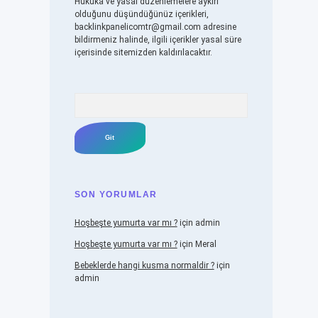
Hukuka ve yasal düzenlemelere aykırı
olduğunu düşündüğünüz içerikleri,
backlinkpanelicomtr@gmail.com
adresine
bildirmeniz halinde, ilgili içerikler yasal süre
içerisinde sitemizden kaldırılacaktır.
Arama
SON YORUMLAR
Hoşbeşte yumurta var mı ?
için
admin
Hoşbeşte yumurta var mı ?
için
Meral
Bebeklerde hangi kusma normaldir ?
için
admin