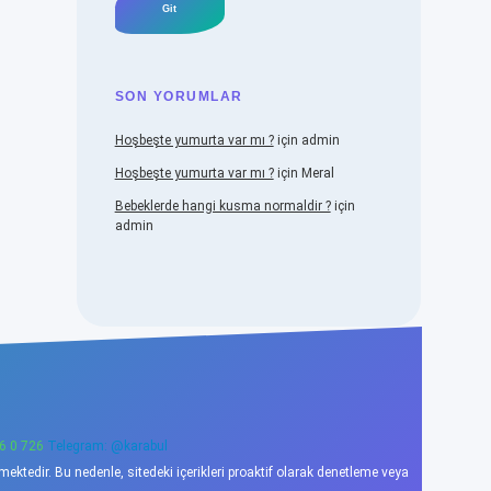
SON YORUMLAR
Hoşbeşte yumurta var mı ?
için
admin
Hoşbeşte yumurta var mı ?
için
Meral
Bebeklerde hangi kusma normaldir ?
için
admin
6 0 726
Telegram: @karabul
ktedir. Bu nedenle, sitedeki içerikleri proaktif olarak denetleme veya