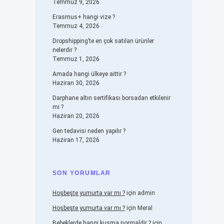
Temmuz 9, 2026
Erasmus+ hangi vize ?
Temmuz 4, 2026
Dropshipping’te en çok satılan ürünler
nelerdir ?
Temmuz 1, 2026
Amada hangi ülkeye aittir ?
Haziran 30, 2026
Darphane altın sertifikası borsadan etkilenir
mi ?
Haziran 20, 2026
Gen tedavisi neden yapılır ?
Haziran 17, 2026
SON YORUMLAR
Hoşbeşte yumurta var mı ?
için
admin
Hoşbeşte yumurta var mı ?
için
Meral
Bebeklerde hangi kusma normaldir ?
için