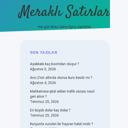
Meraklı Satırlar
Her gün biraz daha ilginç ayrıntılar.
piabellacasino
SIDEBAR
SON YAZILAR
Ayakkabı kaç kısımdan oluşur ?
Ağustos 5, 2026
Ano 2’nin altında olursa burs kesilir mi ?
Ağustos 4, 2026
Mahkemece iptal edilen trafik cezası nasıl
geri alınır ?
Temmuz 25, 2026
En büyük dolar kaç dolar ?
Temmuz 25, 2026
Kurşunla vurulan bir hayvan helal midir ?