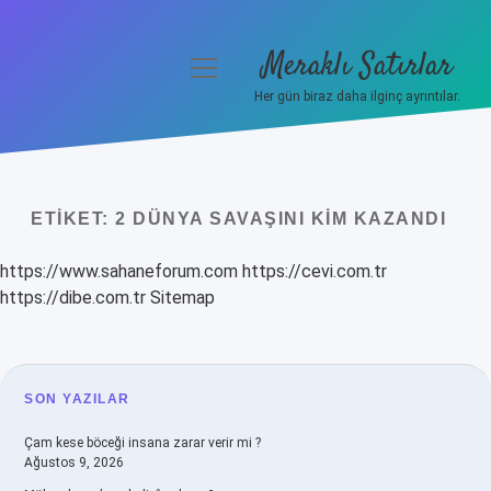
Meraklı Satırlar
menüyü
aç
Her gün biraz daha ilginç ayrıntılar.
Anasayfa
Gizlilik Politikası
ETIKET:
2 DÜNYA SAVAŞINI KIM KAZANDI
Yasal Uyarı
https://www.sahaneforum.com
https://cevi.com.tr
Hakkımızda
https://dibe.com.tr
Sitemap
SIDEBAR
SON YAZILAR
Çam kese böceği insana zarar verir mi ?
Ağustos 9, 2026