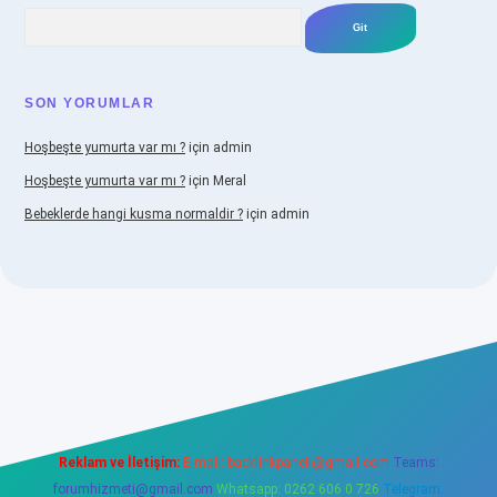
Arama
SON YORUMLAR
Hoşbeşte yumurta var mı ?
için
admin
Hoşbeşte yumurta var mı ?
için
Meral
Bebeklerde hangi kusma normaldir ?
için
admin
bellacasino
Reklam ve İletişim:
E-mail:
backlinkpaneli@gmail.com
Teams:
forumhizmeti@gmail.com
Whatsapp: 0262 606 0 726
Telegram: