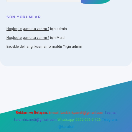
SON YORUMLAR
Hoşbeşte yumurta var mı ?
için
admin
Hoşbeşte yumurta var mı ?
için
Meral
Bebeklerde hangi kusma normaldir ?
için
admin
iabellacasino
Reklam ve İletişim:
E-mail:
backlinkpaneli@gmail.com
Teams:
forumhizmeti@gmail.com
Whatsapp: 0262 606 0 726
Telegram:
@karabul