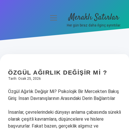
Meraklı Satırlar
menüyü
aç
Her gün biraz daha ilginç ayrıntılar.
Anasayfa
Gizlilik Politikası
Yasal Uyarı
ÖZGÜL AĞIRLIK DEĞIŞIR MI ?
Hakkımızda
Tarih: Ocak 25, 2026
Özgül Ağırlık Değişir Mi? Psikolojik Bir Mercekten Bakış
Giriş: İnsan Davranışlarının Arasındaki Derin Bağlantılar
İnsanlar, çevrelerindeki dünyayı anlama çabasında sürekli
olarak çeşitli kavramlara, düşüncelere ve hislere
başvururlar. Fakat bazen, gerçeklik algımız ve