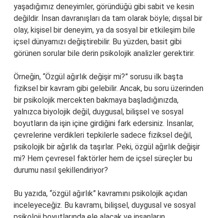
yaşadığımız deneyimler, göründüğü gibi sabit ve kesin
değildir. İnsan davranışları da tam olarak böyle; dışsal bir
olay, kişisel bir deneyim, ya da sosyal bir etkileşim bile
içsel dünyamızı değiştirebilir. Bu yüzden, basit gibi
görünen sorular bile derin psikolojik analizler gerektirir.
Örneğin, “Özgül ağırlık değişir mi?” sorusu ilk başta
fiziksel bir kavram gibi gelebilir. Ancak, bu soru üzerinden
bir psikolojik mercekten bakmaya başladığınızda,
yalnızca biyolojik değil, duygusal, bilişsel ve sosyal
boyutların da işin içine girdiğini fark edersiniz. İnsanlar,
çevrelerine verdikleri tepkilerle sadece fiziksel değil,
psikolojik bir ağırlık da taşırlar. Peki, özgül ağırlık değişir
mi? Hem çevresel faktörler hem de içsel süreçler bu
durumu nasıl şekillendiriyor?
Bu yazıda, “özgül ağırlık” kavramını psikolojik açıdan
inceleyeceğiz. Bu kavramı, bilişsel, duygusal ve sosyal
psikoloji boyutlarında ele alacak ve insanların