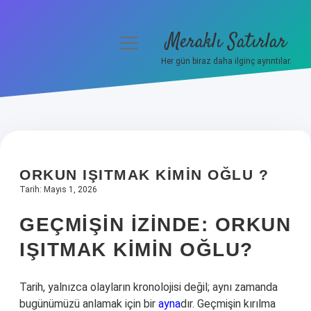
Meraklı Satırlar
menüyü
aç
Her gün biraz daha ilginç ayrıntılar.
Anasayfa
Gizlilik Politikası
Yasal Uyarı
ORKUN IŞITMAK KIMIN OĞLU ?
Hakkımızda
Tarih: Mayıs 1, 2026
GEÇMIŞIN İZINDE: ORKUN
IŞITMAK KIMIN OĞLU?
Tarih, yalnızca olayların kronolojisi değil; aynı zamanda
bugünümüzü anlamak için bir
ayna
dır. Geçmişin kırılma