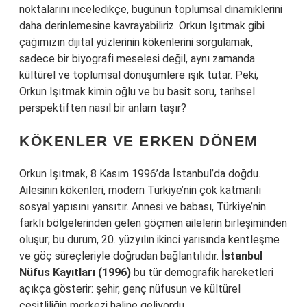
noktalarını inceledikçe, bugünün toplumsal dinamiklerini
daha derinlemesine kavrayabiliriz. Orkun Işıtmak gibi
çağımızın dijital yüzlerinin kökenlerini sorgulamak,
sadece bir biyografi meselesi değil, aynı zamanda
kültürel ve toplumsal dönüşümlere ışık tutar. Peki,
Orkun Işıtmak kimin oğlu ve bu basit soru, tarihsel
perspektiften nasıl bir anlam taşır?
KÖKENLER VE ERKEN DÖNEM
Orkun Işıtmak, 8 Kasım 1996’da İstanbul’da doğdu.
Ailesinin kökenleri, modern Türkiye’nin çok katmanlı
sosyal yapısını yansıtır. Annesi ve babası, Türkiye’nin
farklı bölgelerinden gelen göçmen ailelerin birleşiminden
oluşur; bu durum, 20. yüzyılın ikinci yarısında kentleşme
ve göç süreçleriyle doğrudan bağlantılıdır.
İstanbul
Nüfus Kayıtları (1996)
bu tür demografik hareketleri
açıkça gösterir: şehir, genç nüfusun ve kültürel
çeşitliliğin merkezi haline geliyordu.