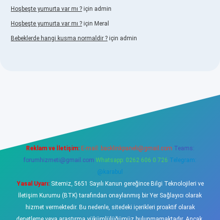
Hoşbeşte yumurta var mı ?
için
admin
Hoşbeşte yumurta var mı ?
için
Meral
Bebeklerde hangi kusma normaldir ?
için
admin
abellacasino
Reklam ve İletişim:
E-mail:
backlinkpaneli@gmail.com
Teams:
forumhizmeti@gmail.com
Whatsapp: 0262 606 0 726
Telegram:
@karabul
Yasal Uyarı:
Sitemiz, 5651 Sayılı Kanun gereğince Bilgi Teknolojileri ve
İletişim Kurumu (BTK) tarafından onaylanmış bir Yer Sağlayıcı olarak
hizmet vermektedir. Bu nedenle, sitedeki içerikleri proaktif olarak
denetleme veya araştırma yükümlülüğümüz bulunmamaktadır. Ancak,