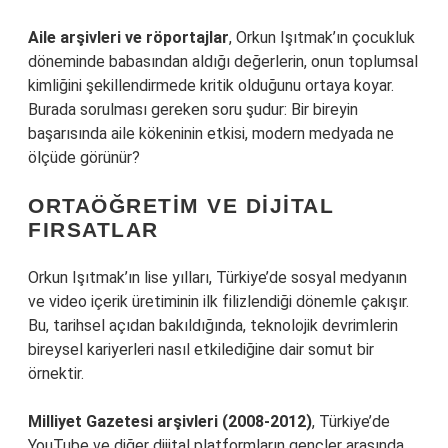
Aile arşivleri ve röportajlar
, Orkun Işıtmak’ın çocukluk
döneminde babasından aldığı değerlerin, onun toplumsal
kimliğini şekillendirmede kritik olduğunu ortaya koyar.
Burada sorulması gereken soru şudur: Bir bireyin
başarısında aile kökeninin etkisi, modern medyada ne
ölçüde görünür?
ORTAÖĞRETIM VE DIJITAL
FIRSATLAR
Orkun Işıtmak’ın lise yılları, Türkiye’de sosyal medyanın
ve video içerik üretiminin ilk filizlendiği dönemle çakışır.
Bu, tarihsel açıdan bakıldığında, teknolojik devrimlerin
bireysel kariyerleri nasıl etkilediğine dair somut bir
örnektir.
Milliyet Gazetesi arşivleri (2008-2012)
, Türkiye’de
YouTube ve diğer dijital platformların gençler arasında