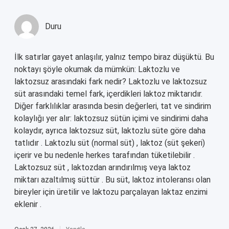
Duru
İlk satırlar gayet anlaşılır, yalnız tempo biraz düşüktü. Bu
noktayı şöyle okumak da mümkün: Laktozlu ve
laktozsuz arasındaki fark nedir? Laktozlu ve laktozsuz
süt arasındaki temel fark, içerdikleri laktoz miktarıdır.
Diğer farklılıklar arasında besin değerleri, tat ve sindirim
kolaylığı yer alır: laktozsuz sütün içimi ve sindirimi daha
kolaydır, ayrıca laktozsuz süt, laktozlu süte göre daha
tatlıdır . Laktozlu süt (normal süt) , laktoz (süt şekeri)
içerir ve bu nedenle herkes tarafından tüketilebilir .
Laktozsuz süt , laktozdan arındırılmış veya laktoz
miktarı azaltılmış süttür . Bu süt, laktoz intoleransı olan
bireyler için üretilir ve laktozu parçalayan laktaz enzimi
eklenir .