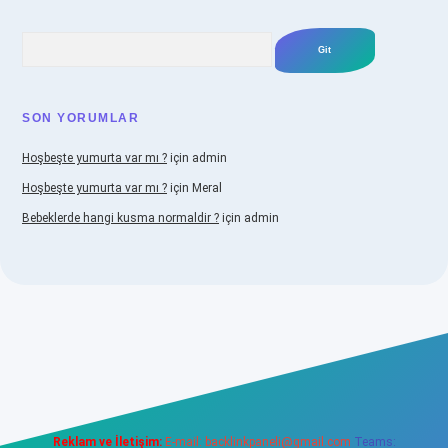
Arama
SON YORUMLAR
Hoşbeşte yumurta var mı ?
için
admin
Hoşbeşte yumurta var mı ?
için
Meral
Bebeklerde hangi kusma normaldir ?
için
admin
llacasino
Reklam ve İletişim:
E-mail:
backlinkpaneli@gmail.com
Teams: