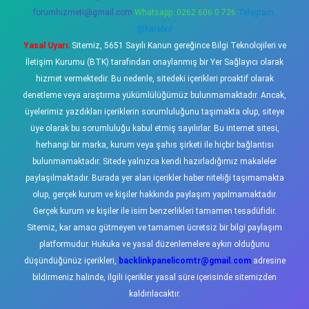
forumhizmeti@gmail.com
Whatsapp: 0262 606 0 726
Telegram:
@karabul
Yasal Uyarı:
Sitemiz, 5651 Sayılı Kanun gereğince Bilgi Teknolojileri ve
İletişim Kurumu (BTK) tarafından onaylanmış bir Yer Sağlayıcı olarak
hizmet vermektedir. Bu nedenle, sitedeki içerikleri proaktif olarak
denetleme veya araştırma yükümlülüğümüz bulunmamaktadır. Ancak,
üyelerimiz yazdıkları içeriklerin sorumluluğunu taşımakta olup, siteye
üye olarak bu sorumluluğu kabul etmiş sayılırlar. Bu internet sitesi,
herhangi bir marka, kurum veya şahıs şirketi ile hiçbir bağlantısı
bulunmamaktadır. Sitede yalnızca kendi hazırladığımız makaleler
paylaşılmaktadır. Burada yer alan içerikler haber niteliği taşımamakta
olup, gerçek kurum ve kişiler hakkında paylaşım yapılmamaktadır.
Gerçek kurum ve kişiler ile isim benzerlikleri tamamen tesadüfidir.
Sitemiz, kar amacı gütmeyen ve tamamen ücretsiz bir bilgi paylaşım
platformudur. Hukuka ve yasal düzenlemelere aykırı olduğunu
düşündüğünüz içerikleri,
backlinkpanelicomtr@gmail.com
adresine
bildirmeniz halinde, ilgili içerikler yasal süre içerisinde sitemizden
kaldırılacaktır.