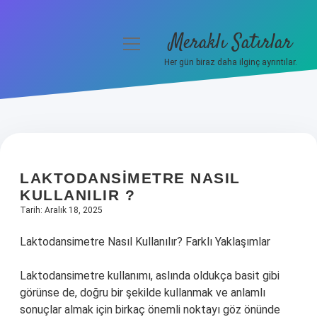
Meraklı Satırlar
menüyü
aç
Her gün biraz daha ilginç ayrıntılar.
Anasayfa
Gizlilik Politikası
Yasal Uyarı
LAKTODANSIMETRE NASIL
Hakkımızda
KULLANILIR ?
Tarih: Aralık 18, 2025
Laktodansimetre Nasıl Kullanılır? Farklı Yaklaşımlar
Laktodansimetre kullanımı, aslında oldukça basit gibi
görünse de, doğru bir şekilde kullanmak ve anlamlı
sonuçlar almak için birkaç önemli noktayı göz önünde