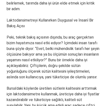
belirlemek, tarımda daha iyi ürün elde etmek için kritik
bir adım.
Laktodansimetreyi Kullanırken Duygusal ve İnsanî Bir
Bakış Açısı
Peki, teknik bakış açısının dışında, bu araç gerçekten
bizim hayatımıza nasıl etki ediyor? İçimdeki insan tarafı
buna şöyle diyor: “Evet, belki mühendislik tarafı her şeyin
ölçüsüne bakıyor ama ya bu ölçümün sonuçları insanların
yaşamını nasıl etkiliyor?” Bunu bir örnekle daha iyi
açıklayabiliriz. Çiftçilerin, doğru şekilde sütün
yoğunluğunu ölçerek sütün kalitesini iyileştirmeleri,
aslında son kullanıcıya, yani tüketiciye de olumlu yansır.
Bursa’daki köylerde üretilen sütlerin kalitesini arttırmak
için laktodansimetre kullanmak, üreticiye daha iyi fiyatlar
kazandırabilir ve tüketiciye sağlıklı, kaliteli süt
sunulabilir. Yani, bu küçük ama etkili araç sadece çiftçi