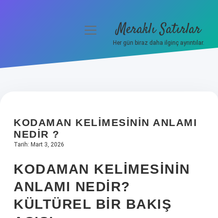
Meraklı Satırlar
menüyü
aç
Her gün biraz daha ilginç ayrıntılar.
Anasayfa
Gizlilik Politikası
Yasal Uyarı
KODAMAN KELIMESININ ANLAMI
Hakkımızda
NEDIR ?
Tarih: Mart 3, 2026
KODAMAN KELIMESININ
ANLAMI NEDIR?
KÜLTÜREL BIR BAKIŞ