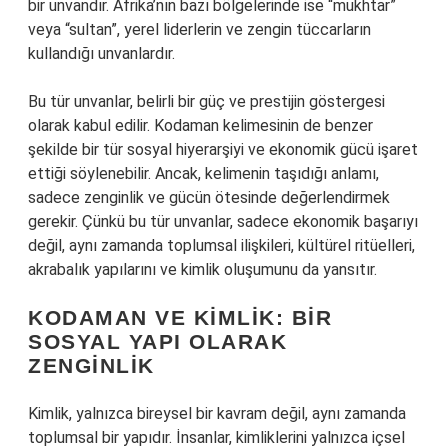
bir unvandır. Afrika’nın bazı bölgelerinde ise “mukhtar”
veya “sultan”, yerel liderlerin ve zengin tüccarların
kullandığı unvanlardır.
Bu tür unvanlar, belirli bir güç ve prestijin göstergesi
olarak kabul edilir. Kodaman kelimesinin de benzer
şekilde bir tür sosyal hiyerarşiyi ve ekonomik gücü işaret
ettiği söylenebilir. Ancak, kelimenin taşıdığı anlamı,
sadece zenginlik ve gücün ötesinde değerlendirmek
gerekir. Çünkü bu tür unvanlar, sadece ekonomik başarıyı
değil, aynı zamanda toplumsal ilişkileri, kültürel ritüelleri,
akrabalık yapılarını ve kimlik oluşumunu da yansıtır.
KODAMAN VE KIMLIK: BIR
SOSYAL YAPI OLARAK
ZENGINLIK
Kimlik, yalnızca bireysel bir kavram değil, aynı zamanda
toplumsal bir yapıdır. İnsanlar, kimliklerini yalnızca içsel