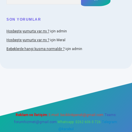
SON YORUMLAR
Hoşbeşte yumurta var mı ?
için
admin
Hoşbeşte yumurta var mı ?
için
Meral
Bebeklerde hangi kusma normaldir ?
için
admin
iabellacasino
Reklam ve İletişim:
E-mail:
backlinkpaneli@gmail.com
Teams:
forumhizmeti@gmail.com
Whatsapp: 0262 606 0 726
Telegram:
@karabul