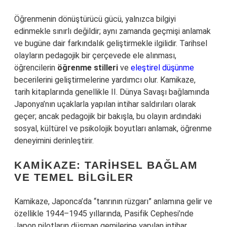
Öğrenmenin dönüştürücü gücü, yalnızca bilgiyi
edinmekle sınırlı değildir; aynı zamanda geçmişi anlamak
ve bugüne dair farkındalık geliştirmekle ilgilidir. Tarihsel
olayların pedagojik bir çerçevede ele alınması,
öğrencilerin
öğrenme stilleri
ve
eleştirel düşünme
becerilerini geliştirmelerine yardımcı olur. Kamikaze,
tarih kitaplarında genellikle II. Dünya Savaşı bağlamında
Japonya’nın uçaklarla yapılan intihar saldırıları olarak
geçer; ancak pedagojik bir bakışla, bu olayın ardındaki
sosyal, kültürel ve psikolojik boyutları anlamak, öğrenme
deneyimini derinleştirir.
KAMIKAZE: TARIHSEL BAĞLAM
VE TEMEL BILGILER
Kamikaze, Japonca’da “tanrının rüzgarı” anlamına gelir ve
özellikle 1944–1945 yıllarında, Pasifik Cephesi’nde
Japon pilotların düşman gemilerine yapılan intihar