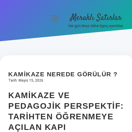
Meraklı Satırlar
menüyü
aç
Her gün biraz daha ilginç ayrıntılar.
Anasayfa
Gizlilik Politikası
Yasal Uyarı
KAMIKAZE NEREDE GÖRÜLÜR ?
Hakkımızda
Tarih: Mayıs 15, 2026
KAMIKAZE VE
PEDAGOJIK PERSPEKTIF:
TARIHTEN ÖĞRENMEYE
AÇILAN KAPI