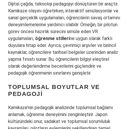
Dijital çağda, teknoloji pedagojiyi dönüştüren bir araçtır.
Kamikaze olayını öğretirken, interaktif simülasyonlar ve
sanal gerçeklik uygulamaları, öğrencilerin savaş ortamını
deneyimlemelerine yardımcı olabilir. Örneğin, bir pilotun
görev öncesi hazırlık sürecini simüle eden VR
uygulamaları,
öğrenme stilleri
ne uygun olarak farklı
duyulara hitap eder. Ayrıca, çevrimiçi arşivler ve birincil
kaynaklar, öğrencilere tarihsel belgeler üzerinden analiz
yapma fırsatı sunar. Bu, öğrencilerin bilgiyi eleştirel
olarak değerlendirme becerilerini güçlendirir ve
pedagojik öğrenmenin sınırlarını genişletir.
TOPLUMSAL BOYUTLAR VE
PEDAGOJI
Kamikaze’nin pedagojik analizinde toplumsal bağlamı
anlamak, öğrenme deneyimini zenginleştirir. Japon
kültüründeki onur, sadakat ve toplumsal sorumluluk
kavramları, pilotların eylemlerini şekillendiren temel