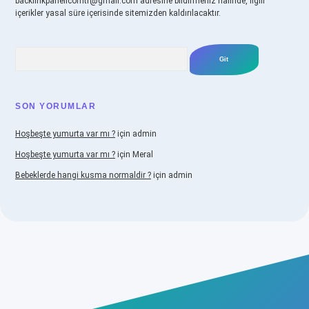
backlinkpanelicomtr@gmail.com
adresine bildirmeniz halinde, ilgili
içerikler yasal süre içerisinde sitemizden kaldırılacaktır.
Arama
SON YORUMLAR
Hoşbeşte yumurta var mı ?
için
admin
Hoşbeşte yumurta var mı ?
için
Meral
Bebeklerde hangi kusma normaldir ?
için
admin
iabellacasino