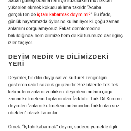
Sabah güneşi odama hafifçe süzülürken mutfaktan
yükselen ekmek kokusu aklıma takıldı: “Acaba
gerçekten de
iştahı kabarmak deyim mi?
” Bu ifade,
günlük hayatımızda öylesine kullanılıyor ki, çoğu zaman
anlamını sorgulamıyoruz. Fakat derinlemesine
bakıldığında, hem dilimize hem de kültürümüze dair ilginç
izler taşıyor.
DEYIM NEDIR VE DILIMIZDEKI
YERI
Deyimler, bir dilin duygusal ve kültürel zenginliğini
gösteren sabit sözcük gruplarıdır. Sözlüklerde tek tek
kelimelerin anlamı verilirken, deyimlerin anlamı çoğu
zaman kelimelerin toplamından farklıdır. Türk Dil Kurumu,
deyimleri “anlamı kelimelerin anlamından farklı olan söz
öbekleri” olarak tanımlar.
Örnek: “Iştahı kabarmak” deyimi, sadece yemekle ilgili