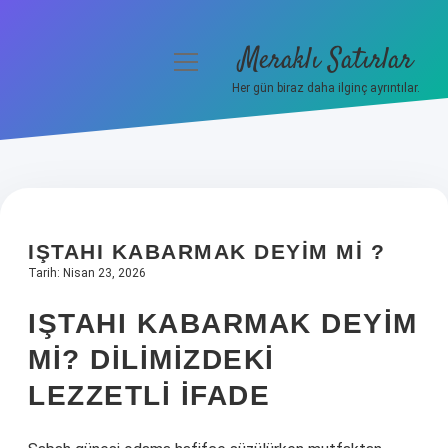
Meraklı Satırlar
menüyü
aç
Her gün biraz daha ilginç ayrıntılar.
Anasayfa
Gizlilik Politikası
Yasal Uyarı
IŞTAHI KABARMAK DEYIM MI ?
Hakkımızda
Tarih: Nisan 23, 2026
IŞTAHI KABARMAK DEYIM
MI? DILIMIZDEKI
LEZZETLI İFADE