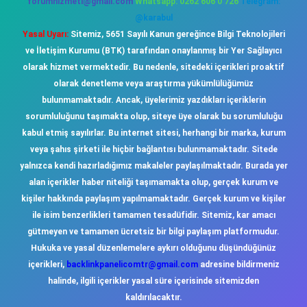
forumhizmeti@gmail.com
Whatsapp: 0262 606 0 726
Telegram:
@karabul
Yasal Uyarı:
Sitemiz, 5651 Sayılı Kanun gereğince Bilgi Teknolojileri
ve İletişim Kurumu (BTK) tarafından onaylanmış bir Yer Sağlayıcı
olarak hizmet vermektedir. Bu nedenle, sitedeki içerikleri proaktif
olarak denetleme veya araştırma yükümlülüğümüz
bulunmamaktadır. Ancak, üyelerimiz yazdıkları içeriklerin
sorumluluğunu taşımakta olup, siteye üye olarak bu sorumluluğu
kabul etmiş sayılırlar. Bu internet sitesi, herhangi bir marka, kurum
veya şahıs şirketi ile hiçbir bağlantısı bulunmamaktadır. Sitede
yalnızca kendi hazırladığımız makaleler paylaşılmaktadır. Burada yer
alan içerikler haber niteliği taşımamakta olup, gerçek kurum ve
kişiler hakkında paylaşım yapılmamaktadır. Gerçek kurum ve kişiler
ile isim benzerlikleri tamamen tesadüfidir. Sitemiz, kar amacı
gütmeyen ve tamamen ücretsiz bir bilgi paylaşım platformudur.
Hukuka ve yasal düzenlemelere aykırı olduğunu düşündüğünüz
içerikleri,
backlinkpanelicomtr@gmail.com
adresine bildirmeniz
halinde, ilgili içerikler yasal süre içerisinde sitemizden
kaldırılacaktır.