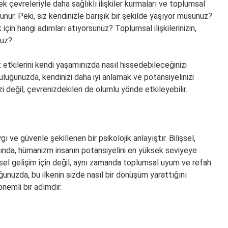
rek çevreleriyle daha sağlıklı ilişkiler kurmaları ve toplumsal
unur. Peki, siz kendinizle barışık bir şekilde yaşıyor musunuz?
 için hangi adımları atıyorsunuz? Toplumsal ilişkilerinizin,
nuz?
 etkilerini kendi yaşamınızda nasıl hissedebileceğinizi
uluğunuzda, kendinizi daha iyi anlamak ve potansiyelinizi
 değil, çevrenizdekileri de olumlu yönde etkileyebilir.
 ve güvenle şekillenen bir psikolojik anlayıştır. Bilişsel,
ğında, hümanizm insanın potansiyelini en yüksek seviyeye
eysel gelişim için değil, aynı zamanda toplumsal uyum ve refah
uğunuzda, bu ilkenin sizde nasıl bir dönüşüm yarattığını
önemli bir adımdır.