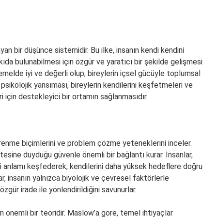
an bir düşünce sistemidir. Bu ilke, insanın kendi kendini
da bulunabilmesi için özgür ve yaratıcı bir şekilde gelişmesi
melde iyi ve değerli olup, bireylerin içsel gücüyle toplumsal
 psikolojik yansıması, bireylerin kendilerini keşfetmeleri ve
i için destekleyici bir ortamın sağlanmasıdır.
öğrenme biçimlerini ve problem çözme yeteneklerini inceler.
sine duyduğu güvenle önemli bir bağlantı kurar. İnsanlar,
ki anlamı keşfederek, kendilerini daha yüksek hedeflere doğru
r, insanın yalnızca biyolojik ve çevresel faktörlerle
gür irade ile yönlendirildiğini savunurlar.
n önemli bir teoridir. Maslow’a göre, temel ihtiyaçlar