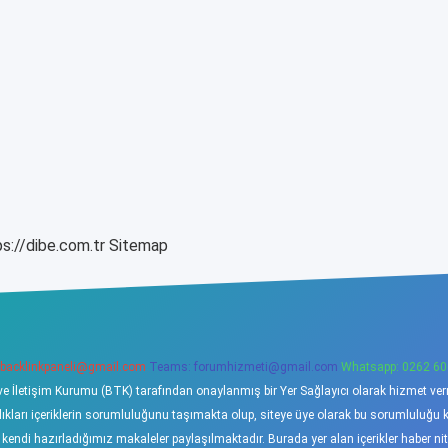
s://dibe.com.tr
Sitemap
backlinkpaneli@gmail.com
Teams:
forumhizmeti@gmail.com
Whatsapp: 0262 60
ve İletişim Kurumu (BTK) tarafından onaylanmış bir Yer Sağlayıcı olarak hizmet verme
ı içeriklerin sorumluluğunu taşımakta olup, siteye üye olarak bu sorumluluğu kabu
a kendi hazırladığımız makaleler paylaşılmaktadır. Burada yer alan içerikler haber 