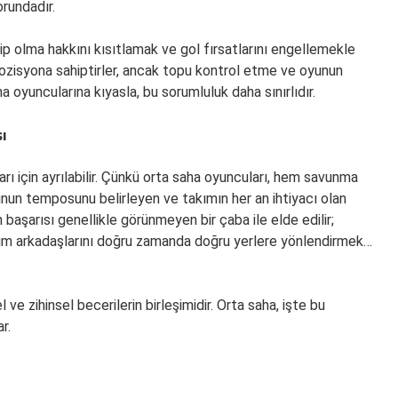
orundadır.
ip olma hakkını kısıtlamak ve gol fırsatlarını engellemekle
pozisyona sahiptirler, ancak topu kontrol etme ve oyunun
 oyuncularına kıyasla, bu sorumluluk daha sınırlıdır.
ı
ı için ayrılabilir. Çünkü orta saha oyuncuları, hem savunma
nun temposunu belirleyen ve takımın her an ihtiyacı olan
n başarısı genellikle görünmeyen bir çaba ile elde edilir;
akım arkadaşlarını doğru zamanda doğru yerlere yönlendirmek…
 ve zihinsel becerilerin birleşimidir. Orta saha, işte bu
r.