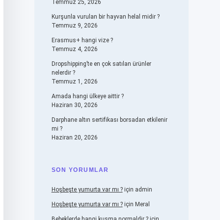
Temmuz 25, 2026
Kurşunla vurulan bir hayvan helal midir ?
Temmuz 9, 2026
Erasmus+ hangi vize ?
Temmuz 4, 2026
Dropshipping’te en çok satılan ürünler
nelerdir ?
Temmuz 1, 2026
Amada hangi ülkeye aittir ?
Haziran 30, 2026
Darphane altın sertifikası borsadan etkilenir
mi ?
Haziran 20, 2026
SON YORUMLAR
Hoşbeşte yumurta var mı ?
için
admin
Hoşbeşte yumurta var mı ?
için
Meral
Bebeklerde hangi kusma normaldir ?
için