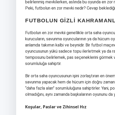
belirlenmiş mevkilerken, aslında bu oyunda en zor 
Peki, futbolun en zor mevki nedir? Cevap beklediğin
FUTBOLUN GIZLI KAHRAMANL
Futbolun en zor mevkii genellikle orta saha oyuncu
kurucuların, savunma oyuncularının ya da hücum oyun
anlamda takımın kalbi ve beynidir. Bir futbol maçın
oyuncusunun yükü sadece topu ilerletmek ya da r
temposunu belirlemek, pas seçeneklerini görmek ve
sorumluluğa sahiptir.
Bir orta saha oyuncusunun işini zorlaştıran en öneml
savunma yapacak hem de hücum için doğru zamanı k
“daha fazla alan” sorumluluğuna sahiptirler. Yani, 
olmadığını, aynı zamanda başkalarının oyununu da 
Koşular, Paslar ve Zihinsel Hız