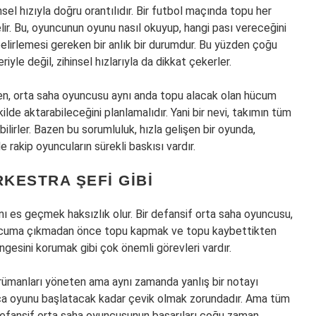
sel hızıyla doğru orantılıdır. Bir futbol maçında topu her
elir. Bu, oyuncunun oyunu nasıl okuyup, hangi pası vereceğini
elirlemesi gereken bir anlık bir durumdur. Bu yüzden çoğu
yle değil, zihinsel hızlarıyla da dikkat çekerler.
en, orta saha oyuncusu aynı anda topu alacak olan hücum
de aktarabileceğini planlamalıdır. Yani bir nevi, takımın tüm
bilirler. Bazen bu sorumluluk, hızla gelişen bir oyunda,
de rakip oyuncuların sürekli baskısı vardır.
RKESTRA ŞEFI GIBI
ı es geçmek haksızlık olur. Bir defansif orta saha oyuncusu,
 Hücuma çıkmadan önce topu kapmak ve topu kaybettikten
ngesini korumak gibi çok önemli görevleri vardır.
strümanları yöneten ama aynı zamanda yanlış bir notayı
zlıca oyunu başlatacak kadar çevik olmak zorundadır. Ama tüm
r defansif orta saha oyuncusunun başarıları çoğu zaman