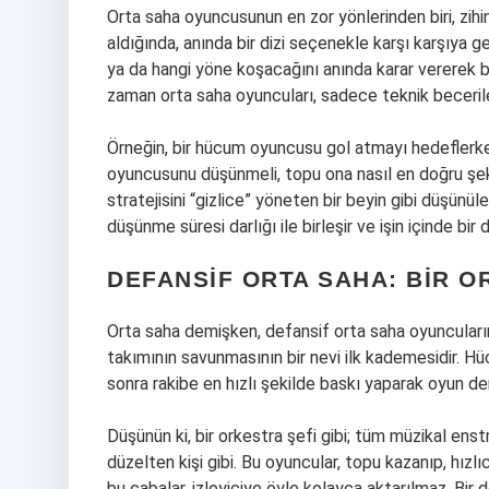
Orta saha oyuncusunun en zor yönlerinden biri, zihin
aldığında, anında bir dizi seçenekle karşı karşıya g
ya da hangi yöne koşacağını anında karar vererek b
zaman orta saha oyuncuları, sadece teknik becerileri
Örneğin, bir hücum oyuncusu gol atmayı hedeflerk
oyuncusunu düşünmeli, topu ona nasıl en doğru şekil
stratejisini “gizlice” yöneten bir beyin gibi düşünüle
düşünme süresi darlığı ile birleşir ve işin içinde bir 
DEFANSIF ORTA SAHA: BIR O
Orta saha demişken, defansif orta saha oyuncuların
takımının savunmasının bir nevi ilk kademesidir.
sonra rakibe en hızlı şekilde baskı yaparak oyun de
Düşünün ki, bir orkestra şefi gibi; tüm müzikal en
düzelten kişi gibi. Bu oyuncular, topu kazanıp, hı
bu çabalar, izleyiciye öyle kolayca aktarılmaz. Bi