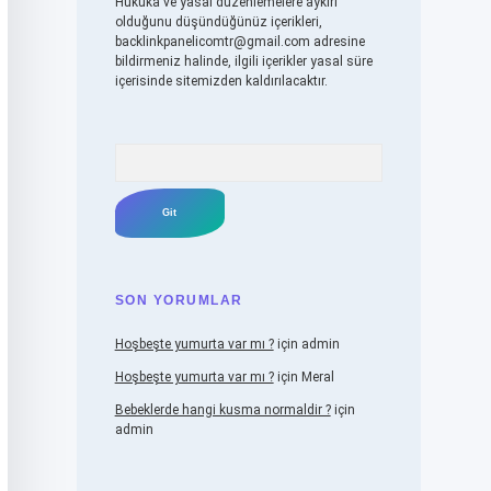
Hukuka ve yasal düzenlemelere aykırı
olduğunu düşündüğünüz içerikleri,
backlinkpanelicomtr@gmail.com
adresine
bildirmeniz halinde, ilgili içerikler yasal süre
içerisinde sitemizden kaldırılacaktır.
Arama
SON YORUMLAR
Hoşbeşte yumurta var mı ?
için
admin
Hoşbeşte yumurta var mı ?
için
Meral
Bebeklerde hangi kusma normaldir ?
için
admin