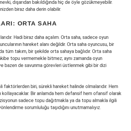
mevki, dışarıdan bakıldığında hiç de öyle gözükmeyebilir.
izden biraz daha derin olabilir.
ARI: ORTA SAHA
larıdır. Hadi biraz daha açalım. Orta saha, sadece oyun
cularının hareket alanı değildir. Orta saha oyuncusu, bir
da tüm takım, bir şekilde orta sahaya bağlıdır. Orta saha
akibe topu vermemekle bitmez; aynı zamanda oyun
 bazen de savunma görevleri üstlenmek gibi bir dizi
i faktörlerden biri, sürekli hareket halinde olmalarıdır. Hem
ollayacaklar. Bir anlamda hem defansif hem ofansif olarak
pozisyonun sadece topu dağıtmakla ya da topu almakla ilgili
yönlendirme sorumluluğu taşıdığını unutmamalıyız.