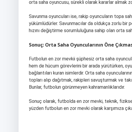
orta saha oyuncusu, sürekli olarak kararlar almak z
Savunma oyuncuları ise, rakip oyuncuların topa sah
yükümlüdürler. Savunmacılar da oldukça zorlu bir 
hızını değiştirme sorumluluğuna sahip olan orta saha
Sonuç: Orta Saha Oyuncularının Öne Çıkmas
Futbolun en zor mevkii şüphesiz orta saha oyuncular
hem de hücum görevlerini bir arada yürütürken, oyu
bağlantıları kuran isimlerdir. Orta saha oyuncularını
topları alıp dağıtmak, rakipleri savuşturmak ve t
Bunlar, futbolun görünmeyen kahramanlıklarıdır.
Sonuç olarak, futbolda en zor mevki, teknik, fiziksel
yüzden futbolun en zor mevki olarak karşımıza çıka