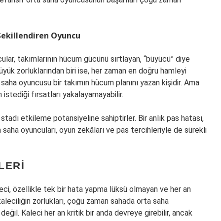
 Şekillendiren Oyuncu
ncular, takımlarının hücum gücünü sırtlayan, “büyücü” diye
üyük zorluklarından biri ise, her zaman en doğru hamleyi
 saha oyuncusu bir takımın hücum planını yazan kişidir. Ama
stediği fırsatları yakalayamayabilir.
 stadı etkileme potansiyeline sahiptirler. Bir anlık pas hatası,
ta saha oyuncuları, oyun zekâları ve pas tercihleriyle de sürekli
LERI
aleci, özellikle tek bir hata yapma lüksü olmayan ve her an
aleciliğin zorlukları, çoğu zaman sahada orta saha
değil. Kaleci her an kritik bir anda devreye girebilir, ancak