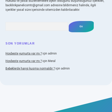
Hukuka ve yasal düzenlemelere aykırı olduğunu düşündüğünüz içerikleri,
backlinkpanelicomtr@gmail.com
adresine bildirmeniz halinde, ilgili
içerikler yasal süre içerisinde sitemizden kaldırılacaktır.
Arama
SON YORUMLAR
Hoşbeşte yumurta var mı ?
için
admin
Hoşbeşte yumurta var mı ?
için
Meral
Bebeklerde hangi kusma normaldir ?
için
admin
o