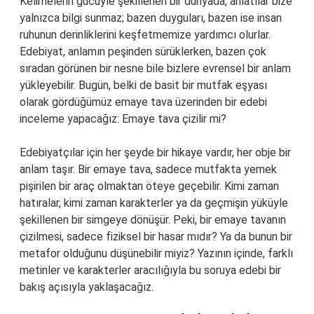
Kelimelerin gücüyle şekillenen bir dünyada, anlatılar bize
yalnızca bilgi sunmaz; bazen duyguları, bazen ise insan
ruhunun derinliklerini keşfetmemize yardımcı olurlar.
Edebiyat, anlamın peşinden sürüklerken, bazen çok
sıradan görünen bir nesne bile bizlere evrensel bir anlam
yükleyebilir. Bugün, belki de basit bir mutfak eşyası
olarak gördüğümüz emaye tava üzerinden bir edebi
inceleme yapacağız: Emaye tava çizilir mi?
Edebiyatçılar için her şeyde bir hikaye vardır, her obje bir
anlam taşır. Bir emaye tava, sadece mutfakta yemek
pişirilen bir araç olmaktan öteye geçebilir. Kimi zaman
hatıralar, kimi zaman karakterler ya da geçmişin yüküyle
şekillenen bir simgeye dönüşür. Peki, bir emaye tavanın
çizilmesi, sadece fiziksel bir hasar mıdır? Ya da bunun bir
metafor olduğunu düşünebilir miyiz? Yazının içinde, farklı
metinler ve karakterler aracılığıyla bu soruya edebi bir
bakış açısıyla yaklaşacağız.