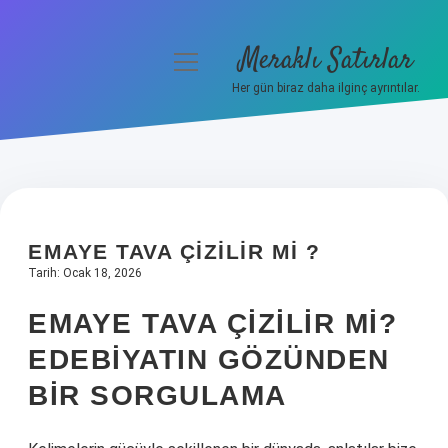
Meraklı Satırlar
menüyü
aç
Her gün biraz daha ilginç ayrıntılar.
Anasayfa
Gizlilik Politikası
Yasal Uyarı
EMAYE TAVA ÇIZILIR MI ?
Hakkımızda
Tarih: Ocak 18, 2026
EMAYE TAVA ÇIZILIR MI?
EDEBIYATIN GÖZÜNDEN
BIR SORGULAMA