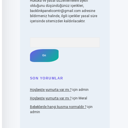
Hukuka ve yasal düzenlemelere aykırı
olduğunu düşündüğünüz içerikleri,
backlinkpanelicomtr@gmail.com
adresine
bildirmeniz halinde, ilgili içerikler yasal süre
içerisinde sitemizden kaldırılacaktır.
Arama
SON YORUMLAR
Hoşbeşte yumurta var mı ?
için
admin
Hoşbeşte yumurta var mı ?
için
Meral
Bebeklerde hangi kusma normaldir ?
için
admin