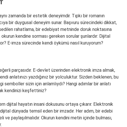
T
 aynı zamanda bir estetik deneyimdir. Tıpkı bir romanın
anıcıya bir duygusal deneyim sunar. Başvuru sürecindeki dikkat,
ssedilen rahatlama, bir edebiyat metninde doruk noktasına
okurun kendine sorması gereken sorular şunlardır: Dijital
tıyor? E-imza sürecinde kendi öykümü nasıl kuruyorum?
değerli parçasıdır. E-devlet üzerinden elektronik imza almak,
endi anlatınızı yazdığınız bir yolculuktur. Sizden beklenen, bu
i semboller sizin için anlamlıydı? Hangi adımlar bir anlatı
ak kendinizi keşfettiniz?
n dijital hayatın insani dokusunu ortaya çıkarır. Elektronik
 dijital dünyada temsil eden bir imzadır. Her adım, bir edebi
i ve paylaşılmalıdır. Okurun kendini metin içinde bulması,
.