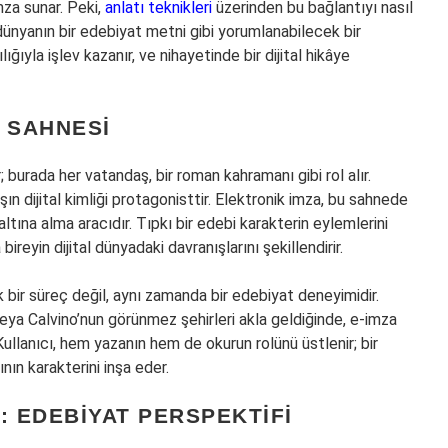
mza sunar. Peki,
anlatı teknikleri
üzerinden bu bağlantıyı nasıl
dünyanın bir edebiyat metni gibi yorumlanabilecek bir
lığıyla işlev kazanır, ve nihayetinde bir dijital hikâye
N SAHNESI
burada her vatandaş, bir roman kahramanı gibi rol alır.
n dijital kimliği protagonisttir. Elektronik imza, bu sahnede
tına alma aracıdır. Tıpkı bir edebi karakterin eylemlerini
bireyin dijital dünyadaki davranışlarını şekillendirir.
bir süreç değil, aynı zamanda bir edebiyat deneyimidir.
veya Calvino’nun görünmez şehirleri akla geldiğinde, e-imza
Kullanıcı, hem yazanın hem de okurun rolünü üstlenir; bir
nın karakterini inşa eder.
: EDEBIYAT PERSPEKTIFI