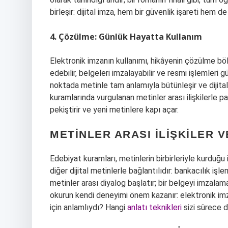
birleşir: dijital imza, hem bir güvenlik işareti hem de
4. Çözülme: Günlük Hayatta Kullanım
Elektronik imzanın kullanımı, hikâyenin çözülme böl
edebilir, belgeleri imzalayabilir ve resmi işlemleri 
noktada metinle tam anlamıyla bütünleşir ve dijital
kuramlarında vurgulanan metinler arası ilişkilerle pa
pekiştirir ve yeni metinlere kapı açar.
METINLER ARASI İLIŞKILER V
Edebiyat kuramları, metinlerin birbirleriyle kurduğu 
diğer dijital metinlerle bağlantılıdır: bankacılık işl
metinler arası diyalog başlatır; bir belgeyi imzalamak
okurun kendi deneyimi önem kazanır: elektronik imza
için anlamlıydı? Hangi
anlatı teknikleri
sizi sürece d