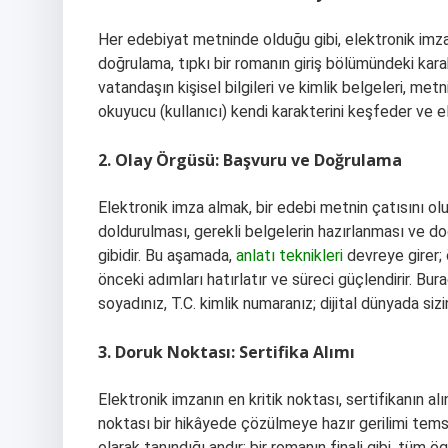
Her edebiyat metninde olduğu gibi, elektronik imza 
doğrulama, tıpkı bir romanın giriş bölümündeki kara
vatandaşın kişisel bilgileri ve kimlik belgeleri, met
okuyucu (kullanıcı) kendi karakterini keşfeder ve el
2. Olay Örgüsü: Başvuru ve Doğrulama
Elektronik imza almak, bir edebi metnin çatısını ol
doldurulması, gerekli belgelerin hazırlanması ve do
gibidir. Bu aşamada,
anlatı teknikleri
devreye girer; 
önceki adımları hatırlatır ve süreci güçlendirir. Bura
soyadınız, T.C. kimlik numaranız; dijital dünyada siz
3. Doruk Noktası: Sertifika Alımı
Elektronik imzanın en kritik noktası, sertifikanın a
noktası bir hikâyede çözülmeye hazır gerilimi temsil 
olarak tanındığı andır; bir romanın finali gibi, tüm 