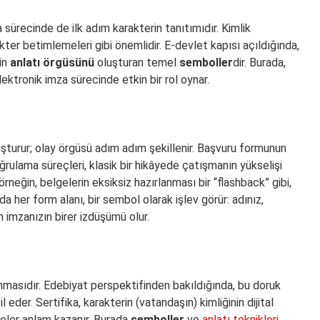
sürecinde de ilk adım karakterin tanıtımıdır. Kimlik
kter betimlemeleri gibi önemlidir. E-devlet kapısı açıldığında,
nin
anlatı örgüsünü
oluşturan temel
semboller
dir. Burada,
ektronik imza sürecinde etkin bir rol oynar.
uşturur; olay örgüsü adım adım şekillenir. Başvuru formunun
ğrulama süreçleri, klasik bir hikâyede çatışmanın yükselişi
örneğin, belgelerin eksiksiz hazırlanması bir “flashback” gibi,
da her form alanı, bir sembol olarak işlev görür: adınız,
in imzanızın birer izdüşümü olur.
lınmasıdır. Edebiyat perspektifinden bakıldığında, bu doruk
eder. Sertifika, karakterin (vatandaşın) kimliğinin dijital
ögeler anlam kazanır. Burada
semboller
ve
anlatı teknikleri