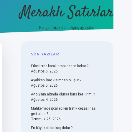
Meraklı Satırlar
Her gün biraz daha ilginç ayrıntılar.
piabellacasino
SIDEBAR
SON YAZILAR
Erkeklerde kasık arası neden kokar ?
Ağustos 6, 2026
Ayakkabı kaç kısımdan oluşur ?
Ağustos 5, 2026
Ano 2’nin altında olursa burs kesilir mi ?
Ağustos 4, 2026
Mahkemece iptal edilen trafik cezası nasıl
geri alınır ?
Temmuz 25, 2026
En büyük dolar kaç dolar ?