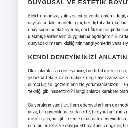
DUYGUSAL VE ESTETIK BOYU
Elektronik imza, yalnızca bir güvenlik önlemi değil,
sayfalarındaki cümleler gibi, her dijital adım, kull
onay sürecindeki heyecan, sertifika alındığında hi
ulaşmış kahramanın duygularına eşdeğerdir. Burada 
dünyadaki imzam, kişiliğimin hangi yönlerini yansı
KENDI DENEYIMINIZI ANLATIN
Okur olarak sizin deneyiminiz, bu dijital metnin en 
yalnızca teknik bir zorunluluk değil, aynı zamanda k
süreci kişisel gözlemlerinizle yorumlamanızdır: Hang
tekniği gibi hissettirdi? Hangi anlarda karakter olar
Bu soruların yanıtları, hem edebiyatın hem de moder
imza, bir güvenlik aracından öte, bireysel anlatınızı
metnin parçası gibi özenle okunmalı, deneyimlenmel
sürecin estetik ve duygusal boyutunu zenginleştirir