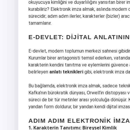
okuyucuya kimliğini ve duyarlılığını yansıtan birer i
kurabiliriz? Elektronik imza almak, aslında modern 
sürecidir; adım adım ilerler, karakterler (bizler) aracı
tamamlanır.
E-DEVLET: DIJITAL ANLATINI
E-devlet, modern toplumun merkezi sahnesi gibidir; 
Kurumlar birer antagonisti temsil ederken, vatandaşı
karakterin kendini tanıtma ve eylemlerini güvence al
belirleyen
anlatı teknikleri
gibi, elektronik imza da 
Bu bağlamda, elektronik imza almak, sadece teknik 
Kafka’nın bürokratik dünyası, Orwell’in distopyası 
süreci de bir tür metinler arası yolculuğa dönüşür. 
yandan form doldurur, bir yandan kendi dijital imzası
ADIM ADIM ELEKTRONIK İMZA
1. Karakterin Tanıtımı: Bireysel Kimlik