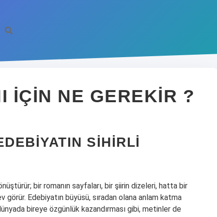
I IÇIN NE GEREKIR ?
DEBIYATIN SIHIRLI
ştürür; bir romanın sayfaları, bir şiirin dizeleri, hatta bir
ev görür. Edebiyatın büyüsü, sıradan olana anlam katma
l dünyada bireye özgünlük kazandırması gibi, metinler de