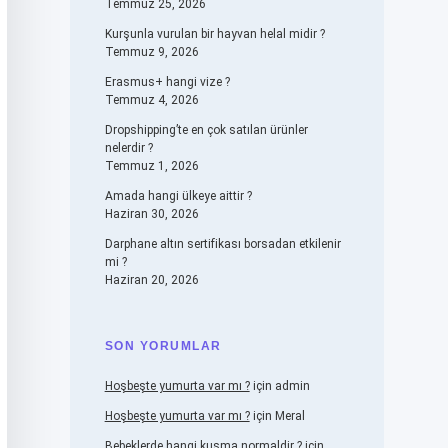
Temmuz 25, 2026
Kurşunla vurulan bir hayvan helal midir ?
Temmuz 9, 2026
Erasmus+ hangi vize ?
Temmuz 4, 2026
Dropshipping’te en çok satılan ürünler
nelerdir ?
Temmuz 1, 2026
Amada hangi ülkeye aittir ?
Haziran 30, 2026
Darphane altın sertifikası borsadan etkilenir
mi ?
Haziran 20, 2026
SON YORUMLAR
Hoşbeşte yumurta var mı ?
için
admin
Hoşbeşte yumurta var mı ?
için
Meral
Bebeklerde hangi kusma normaldir ?
için