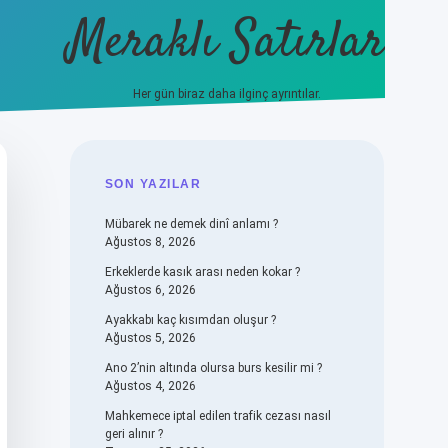
Meraklı Satırlar
Her gün biraz daha ilginç ayrıntılar.
piabellacas
SIDEBAR
SON YAZILAR
Mübarek ne demek dinî anlamı ?
Ağustos 8, 2026
Erkeklerde kasık arası neden kokar ?
Ağustos 6, 2026
Ayakkabı kaç kısımdan oluşur ?
Ağustos 5, 2026
Ano 2’nin altında olursa burs kesilir mi ?
Ağustos 4, 2026
Mahkemece iptal edilen trafik cezası nasıl
geri alınır ?