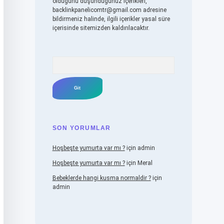
olduğunu düşündüğünüz içerikleri,
backlinkpanelicomtr@gmail.com
adresine
bildirmeniz halinde, ilgili içerikler yasal süre
içerisinde sitemizden kaldırılacaktır.
Arama
SON YORUMLAR
Hoşbeşte yumurta var mı ?
için
admin
Hoşbeşte yumurta var mı ?
için
Meral
Bebeklerde hangi kusma normaldir ?
için
admin