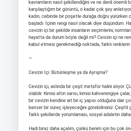
kavramların nasıl şekillendiğini ve ne denli önemli
karşılaştığım bir görüntü, o kadar çok şey anlatıyor
kadın, cebinde bir poşetle durağa doğru yürürken c
başladı. İçinin rengi nasıl olacak diye düşündüm. 
cevizin içi bir şekilde insanların seçimlerini, normla
hayatta da durum böyle değil mi? Cevizin içi ne ren
kabul etmesi gerekmediği noktada, farklı renklerin 
—
Cevizin İçi: Bütünleşme ya da Ayrışma?
Cevizin içi, aslında bir çeşit metafor halini alıyor.
olabilir. Kimisi altın sarısı, kimisi kahverengiye çal
bir cevizin kendine ait bir iç yapısı olduğuna dair ç
benzer bir süreç işleyeceğini görebilirsiniz. Çeşitli gr
farklı şekillerde yorumlaması, sosyal adaletin daha g
Hadi biraz daha açalım, çünkü benim için bu çok ön