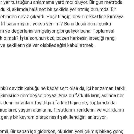
 bir yer tuttuğunu anlamama yardımcı oluyor. Bir gün metroda
du ki, aklımda hâlâ net bir şekilde yer etmiş durumda. Bir
ebinden ceviz çıkardı. Poşeti açıp, cevizi dikkatlice kırmaya
Hafif sararmış mı, yoksa yeni mi? Bunu düşündüm, çünkü
rını ve değerlerini simgeliyor gibi geliyor bana. Toplumsal
k olmalı? İşte sorunun özü, bazen herkesin istediği rengi
ve şekillerin de var olabileceğini kabul etmek.
 Çünkü cevizin kabuğu ne kadar sert olsa da, içi her zaman farklı
ar, kimisi ise neredeyse beyaz. Ama bu farklılıkların, aslında her
ok derin bir anlam taşıdığını fark ettiğinizde, toplumda da
upların, yaşam alanlarını, fırsatlarını, renklerini ve varlıklarını
eniş bir kavram olarak nasıl şekillendiğini anlatıyor.
emli. Bir sabah işe giderken, okuldan yeni çıkmış birkaç genç