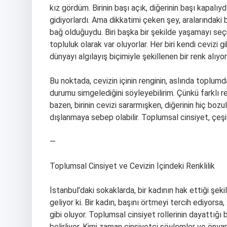
kız gördüm. Birinin başı açık, diğerinin başı kapalıy
gidiyorlardı. Ama dikkatimi çeken şey, aralarındaki 
bağ olduğuydu. Biri başka bir şekilde yaşamayı seçmi
topluluk olarak var oluyorlar. Her biri kendi cevizi gi
dünyayı algılayış biçimiyle şekillenen bir renk alıyor
Bu noktada, cevizin içinin renginin, aslında toplum
durumu simgelediğini söyleyebilirim. Çünkü farklı ren
bazen, birinin cevizi sararmışken, diğerinin hiç boz
dışlanmaya sebep olabilir. Toplumsal cinsiyet, çeşi
—
Toplumsal Cinsiyet ve Cevizin İçindeki Renklilik
İstanbul’daki sokaklarda, bir kadının hak ettiği ş
geliyor ki. Bir kadın, başını örtmeyi tercih ediyorsa
gibi oluyor. Toplumsal cinsiyet rollerinin dayattığı 
belirliyor. Kimi zaman cinsiyetçi söylemler ve önyarg