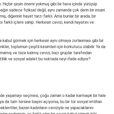
dı. Hiçbir şeyin önemi yokmuş gibi bir hava içinde yürüyüp
bağın sadece fiziksel değil, aynı zamanda çok derin bir insani
ş, diğerinin hayat tarzı farklı. Ama bunlar bir arada, bir
bi farklı içlere sahip. Herkesin cevizi, kendi hayatını ve
.
da kabul görmek için herkesin aynı olmaya zorlanması gibi bir
kler, toplumun çeşitli kesimleri için korkutucu olabilir. Ya da
ulmamış ve taze kalmış cevizi, bazı gruplar tarafından
tlilik ve sosyal adalet bu noktada neyi ifade ediyor?
ekilde yaşamayı seçmesi, çoğu zaman o kadar karmaşık bir hale
, ya da tam tersine başını açıyorsa, bu bir tür sosyal imtihan
beklentiler, bazen kadınların ceviziyle ne yapacaklarını
ılar nedeniyle, içi farklı olan bir cevizi kabul etmek bile