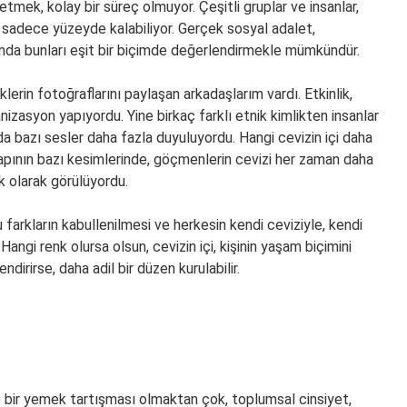
etmek, kolay bir süreç olmuyor. Çeşitli gruplar ve insanlar,
sadece yüzeyde kalabiliyor. Gerçek sosyal adalet,
anda bunları eşit bir biçimde değerlendirmekle mümkündür.
lerin fotoğraflarını paylaşan arkadaşlarım vardı. Etkinlik,
izasyon yapıyordu. Yine birkaç farklı etnik kimlikten insanlar
nda bazı sesler daha fazla duyuluyordu. Hangi cevizin içi daha
 yapının bazı kesimlerinde, göçmenlerin cevizi her zaman daha
k olarak görülüyordu.
farkların kabullenilmesi ve herkesin kendi ceviziyle, kendi
Hangi renk olursa olsun, cevizin içi, kişinin yaşam biçimini
ndirirse, daha adil bir düzen kurulabilir.
e bir yemek tartışması olmaktan çok, toplumsal cinsiyet,