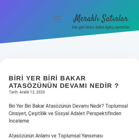
Meraklı Satırlar
menüyü
aç
Her gün biraz daha ilginç ayrıntılar.
Anasayfa
Gizlilik Politikası
Yasal Uyarı
BIRI YER BIRI BAKAR
Hakkımızda
ATASÖZÜNÜN DEVAMI NEDIR ?
Tarih: Aralık 12, 2025
Biri Yer Biri Bakar Atasözünün Devamı Nedir? Toplumsal
Cinsiyet, Çeşitlilik ve Sosyal Adalet Perspektifinden
İnceleme
Atasözünün Anlamı ve Toplumsal Yansıması