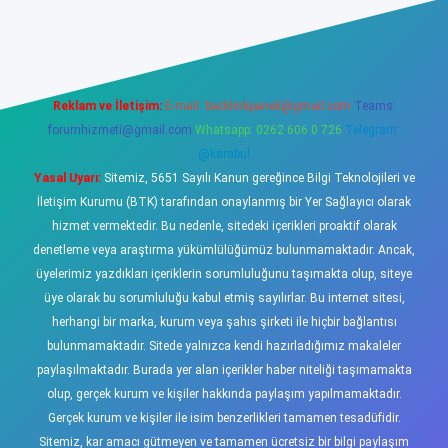
bellacasino
Reklam ve İletişim:
E-mail:
backlinkpaneli@gmail.com
Teams:
forumhizmeti@gmail.com
Whatsapp: 0262 606 0 726
Telegram:
@karabul
Yasal Uyarı:
Sitemiz, 5651 Sayılı Kanun gereğince Bilgi Teknolojileri ve
İletişim Kurumu (BTK) tarafından onaylanmış bir Yer Sağlayıcı olarak
hizmet vermektedir. Bu nedenle, sitedeki içerikleri proaktif olarak
denetleme veya araştırma yükümlülüğümüz bulunmamaktadır. Ancak,
üyelerimiz yazdıkları içeriklerin sorumluluğunu taşımakta olup, siteye
üye olarak bu sorumluluğu kabul etmiş sayılırlar. Bu internet sitesi,
herhangi bir marka, kurum veya şahıs şirketi ile hiçbir bağlantısı
bulunmamaktadır. Sitede yalnızca kendi hazırladığımız makaleler
paylaşılmaktadır. Burada yer alan içerikler haber niteliği taşımamakta
olup, gerçek kurum ve kişiler hakkında paylaşım yapılmamaktadır.
Gerçek kurum ve kişiler ile isim benzerlikleri tamamen tesadüfidir.
Sitemiz, kar amacı gütmeyen ve tamamen ücretsiz bir bilgi paylaşım