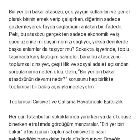
Biri yer biri bakar atasözü, çok yaygın kullanılan ve genel
olarak birinin emek verip çalışırken, diğerinin sadece
gözlemleyerek fayda sağladığını anlatan bir ifadedir.
Peki, bu atasözü gerçekten sadece ekonomik ve iş
gücü üzerine mi düşünmemizi sağlıyor, yoksa derinlerde
başka anlamlar da taşıyor mu? Sokakta, işyerinde, toplu
taşımada karşılaştığım sahneler, bana bu atasözünü
toplumsal cinsiyet, çeşitlilik ve sosyal adalet açısından
sorgulamama neden oldu. Gelin, “Biri yer biri bakar
atasözünün devamı nedir?” sorusunu hep birlikte
toplumsal bir bakış açısıyla inceleyelim.
Toplumsal Cinsiyet ve Çalışma Hayatındaki Eşitsizlik
Her gün İstanbul’un sokaklarında yürürken ya da otobüse
binerken etrafımda gördüğüm manzaralar, “Biri yer biri
bakar” atasözünün toplumsal cinsiyetle nasıl
şekillendiğini bana daha fazla düşündürüyor. Örneğin,