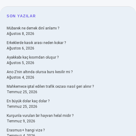
SIDEBAR
SON YAZILAR
Mübarek ne demek dinî anlamı ?
Ağustos 8, 2026
Erkeklerde kasık arası neden kokar ?
Ağustos 6, 2026
Ayakkabı kaç kısımdan oluşur ?
Ağustos 5, 2026
Ano 2’nin altında olursa burs kesilir mi ?
Ağustos 4, 2026
Mahkemece iptal edilen trafik cezası nasıl geri alınır ?
Temmuz 25, 2026
En büyük dolar kaç dolar ?
Temmuz 25, 2026
Kurşunla vurulan bir hayvan helal midir ?
Temmuz 9, 2026
Erasmus+ hangi vize ?
Temmuz 4, 2026