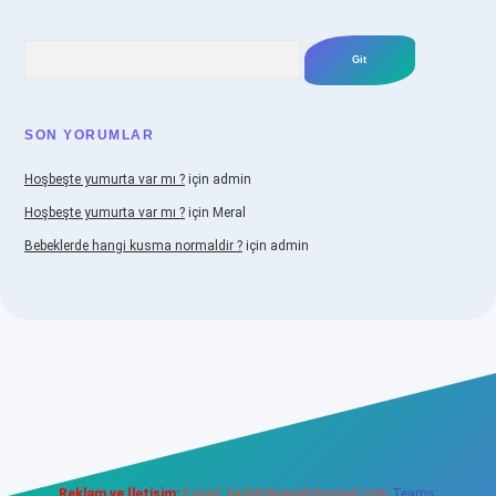
Arama
SON YORUMLAR
Hoşbeşte yumurta var mı ?
için
admin
Hoşbeşte yumurta var mı ?
için
Meral
Bebeklerde hangi kusma normaldir ?
için
admin
Reklam ve İletişim:
E-mail:
backlinkpaneli@gmail.com
Teams: