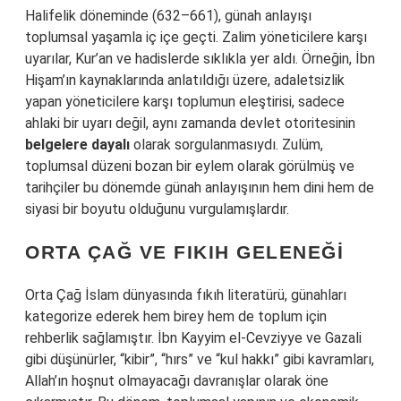
Halifelik döneminde (632–661), günah anlayışı
toplumsal yaşamla iç içe geçti. Zalim yöneticilere karşı
uyarılar, Kur’an ve hadislerde sıklıkla yer aldı. Örneğin, İbn
Hişam’ın kaynaklarında anlatıldığı üzere, adaletsizlik
yapan yöneticilere karşı toplumun eleştirisi, sadece
ahlaki bir uyarı değil, aynı zamanda devlet otoritesinin
belgelere dayalı
olarak sorgulanmasıydı. Zulüm,
toplumsal düzeni bozan bir eylem olarak görülmüş ve
tarihçiler bu dönemde günah anlayışının hem dini hem de
siyasi bir boyutu olduğunu vurgulamışlardır.
ORTA ÇAĞ VE FIKIH GELENEĞI
Orta Çağ İslam dünyasında fıkıh literatürü, günahları
kategorize ederek hem birey hem de toplum için
rehberlik sağlamıştır. İbn Kayyim el-Cevziyye ve Gazali
gibi düşünürler, “kibir”, “hırs” ve “kul hakkı” gibi kavramları,
Allah’ın hoşnut olmayacağı davranışlar olarak öne