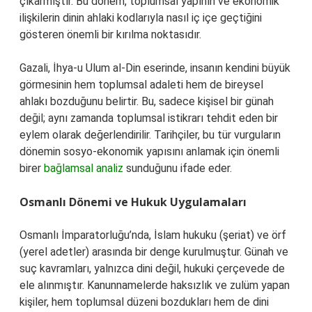
çıkarmıştır. Bu dönem, toplumsal yapının ve ekonomik
ilişkilerin dinin ahlaki kodlarıyla nasıl iç içe geçtiğini
gösteren önemli bir kırılma noktasıdır.
Gazali, İhya-u Ulum al-Din eserinde, insanın kendini büyük
görmesinin hem toplumsal adaleti hem de bireysel
ahlakı bozduğunu belirtir. Bu, sadece kişisel bir günah
değil; aynı zamanda toplumsal istikrarı tehdit eden bir
eylem olarak değerlendirilir. Tarihçiler, bu tür vurguların
dönemin sosyo-ekonomik yapısını anlamak için önemli
birer
bağlamsal analiz
sunduğunu ifade eder.
Osmanlı Dönemi ve Hukuk Uygulamaları
Osmanlı İmparatorluğu’nda, İslam hukuku (şeriat) ve örf
(yerel adetler) arasında bir denge kurulmuştur. Günah ve
suç kavramları, yalnızca dini değil, hukuki çerçevede de
ele alınmıştır. Kanunnamelerde haksızlık ve zulüm yapan
kişiler, hem toplumsal düzeni bozdukları hem de dini