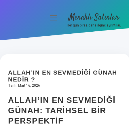
Meraklı Satırlar
menüyü
aç
Her gün biraz daha ilginç ayrıntılar.
Anasayfa
Gizlilik Politikası
Yasal Uyarı
ALLAH’IN EN SEVMEDIĞI GÜNAH
Hakkımızda
NEDIR ?
Tarih: Mart 16, 2026
ALLAH’IN EN SEVMEDIĞI
GÜNAH: TARIHSEL BIR
PERSPEKTIF