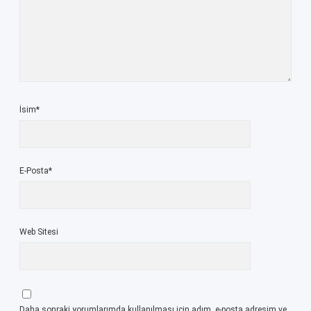
İsim*
E-Posta*
Web Sitesi
Daha sonraki yorumlarımda kullanılması için adım, e-posta adresim ve