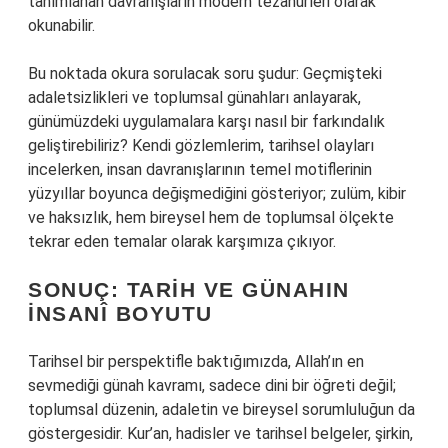
tanımlanan davranışların modern tezahürleri olarak
okunabilir.
Bu noktada okura sorulacak soru şudur: Geçmişteki
adaletsizlikleri ve toplumsal günahları anlayarak,
günümüzdeki uygulamalara karşı nasıl bir farkındalık
geliştirebiliriz? Kendi gözlemlerim, tarihsel olayları
incelerken, insan davranışlarının temel motiflerinin
yüzyıllar boyunca değişmediğini gösteriyor; zulüm, kibir
ve haksızlık, hem bireysel hem de toplumsal ölçekte
tekrar eden temalar olarak karşımıza çıkıyor.
SONUÇ: TARIH VE GÜNAHIN
İNSANÎ BOYUTU
Tarihsel bir perspektifle baktığımızda, Allah’ın en
sevmediği günah kavramı, sadece dini bir öğreti değil;
toplumsal düzenin, adaletin ve bireysel sorumluluğun da
göstergesidir. Kur’an, hadisler ve tarihsel belgeler, şirkin,