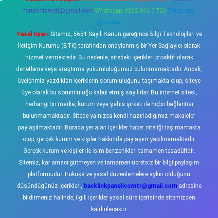
forumhizmeti@gmail.com
Whatsapp: 0262 606 0 726
Telegram:
@karabul
Yasal Uyarı:
Sitemiz, 5651 Sayılı Kanun gereğince Bilgi Teknolojileri ve
İletişim Kurumu (BTK) tarafından onaylanmış bir Yer Sağlayıcı olarak
hizmet vermektedir. Bu nedenle, sitedeki içerikleri proaktif olarak
denetleme veya araştırma yükümlülüğümüz bulunmamaktadır. Ancak,
üyelerimiz yazdıkları içeriklerin sorumluluğunu taşımakta olup, siteye
üye olarak bu sorumluluğu kabul etmiş sayılırlar. Bu internet sitesi,
herhangi bir marka, kurum veya şahıs şirketi ile hiçbir bağlantısı
bulunmamaktadır. Sitede yalnızca kendi hazırladığımız makaleler
paylaşılmaktadır. Burada yer alan içerikler haber niteliği taşımamakta
olup, gerçek kurum ve kişiler hakkında paylaşım yapılmamaktadır.
Gerçek kurum ve kişiler ile isim benzerlikleri tamamen tesadüfidir.
Sitemiz, kar amacı gütmeyen ve tamamen ücretsiz bir bilgi paylaşım
platformudur. Hukuka ve yasal düzenlemelere aykırı olduğunu
düşündüğünüz içerikleri,
backlinkpanelicomtr@gmail.com
adresine
bildirmeniz halinde, ilgili içerikler yasal süre içerisinde sitemizden
kaldırılacaktır.