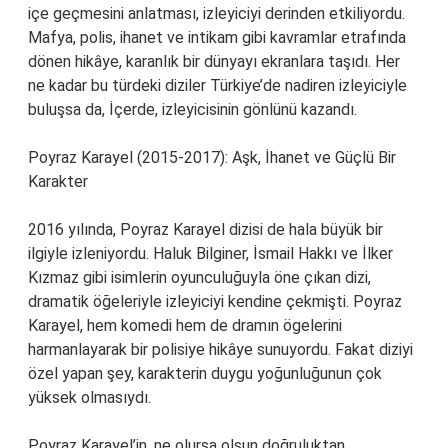
içe geçmesini anlatması, izleyiciyi derinden etkiliyordu.
Mafya, polis, ihanet ve intikam gibi kavramlar etrafında
dönen hikâye, karanlık bir dünyayı ekranlara taşıdı. Her
ne kadar bu türdeki diziler Türkiye’de nadiren izleyiciyle
buluşsa da, İçerde, izleyicisinin gönlünü kazandı.
Poyraz Karayel (2015-2017): Aşk, İhanet ve Güçlü Bir
Karakter
2016 yılında, Poyraz Karayel dizisi de hala büyük bir
ilgiyle izleniyordu. Haluk Bilginer, İsmail Hakkı ve İlker
Kızmaz gibi isimlerin oyunculuğuyla öne çıkan dizi,
dramatik öğeleriyle izleyiciyi kendine çekmişti. Poyraz
Karayel, hem komedi hem de dramın ögelerini
harmanlayarak bir polisiye hikâye sunuyordu. Fakat diziyi
özel yapan şey, karakterin duygu yoğunluğunun çok
yüksek olmasıydı.
Poyraz Karayel’in, ne olursa olsun doğruluktan