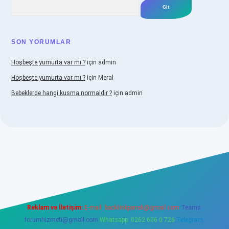
Arama
SON YORUMLAR
Hoşbeşte yumurta var mı ?
için
admin
Hoşbeşte yumurta var mı ?
için
Meral
Bebeklerde hangi kusma normaldir ?
için
admin
iabellacasino
Reklam ve İletişim:
E-mail:
backlinkpaneli@gmail.com
Teams:
forumhizmeti@gmail.com
Whatsapp: 0262 606 0 726
Telegram: