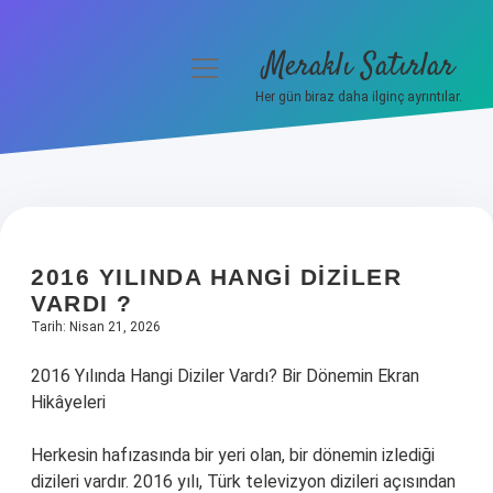
Meraklı Satırlar
menüyü
aç
Her gün biraz daha ilginç ayrıntılar.
Anasayfa
Gizlilik Politikası
Yasal Uyarı
2016 YILINDA HANGI DIZILER
Hakkımızda
VARDI ?
Tarih: Nisan 21, 2026
2016 Yılında Hangi Diziler Vardı? Bir Dönemin Ekran
Hikâyeleri
Herkesin hafızasında bir yeri olan, bir dönemin izlediği
dizileri vardır. 2016 yılı, Türk televizyon dizileri açısından