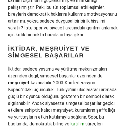
katılım biçimlerini güçlendirmiş ve milli kimliği
pekiştirmiştir. Peki, bu tür toplumsal etkileşimler,
bireylerin demokratik haklarını kullanma motivasyonunu
artırır mı, yoksa sadece duygusal bir birlik hissi mi
yaratır? İşte spor ve siyaset arasındaki gerilimi anlamak
için kritik bir nokta burada ortaya çıkar.
İKTIDAR, MEŞRUIYET VE
SIMGESEL BAŞARILAR
İktidar, sadece yasama ve yürütme mekanizmaları
üzerinden değil, simgesel başarılar üzerinden de
meşruiyet
kazanabilir. 2003 Konfederasyon
Kupası’ndaki üçüncülük, Türkiye’nin uluslararası arenada
güçlü bir oyuncu olduğunu gösteren bir sembol olarak
algılanabilir. Ancak siyasette simgesel başarılar geçici
etkilere sahiptir; kalıcı meşruiyet, kurumların şeffaflığı
ve yurttaşların etkin katılımıyla sağlanır. Spor, bu
bağlamda, demokratik bilinç ve
katılım
süreçleri