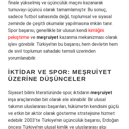
finale yükselmiş ve üçüncülük maçını kazanarak
turnuvayı üçüncü olarak tamamlamıştır. Bu sonuç,
sadece futbol sahasında değil, toplumsal ve siyasal
zeminde de çeşitli okumalar yapılmasına imkân tanır.
Spor başarısı, genellikle bir ulusun kendi
kimliğini
pekiştirme
ve
meşruiyet
kazanma mekanizması olarak
işlev görebilir. Türkiye’nin bu başarısı, hem devletin hem
de sivil toplumun sahadaki temsili üzerinden
yorumlanabilir.
İKTIDAR VE SPOR: MEŞRUIYET
ÜZERINE DÜŞÜNCELER
Siyaset bilimi literatüründe spor, iktidarın
meşruiyet
inşa araçlarından biri olarak ele alınabilir. Bir ulusal
takımın uluslararası başarıları, hükümetin kendisini güçlü
ve etkin bir aktör olarak gösterme stratejisine hizmet
edebilir. 2003’te Türkiye’nin üçüncülük başarısı, Erdoğan
öncesi Türkiye’nin ulusal kimlik ve uluslararası algı