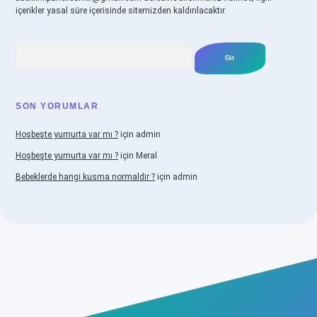
içerikler yasal süre içerisinde sitemizden kaldırılacaktır.
Arama
SON YORUMLAR
Hoşbeşte yumurta var mı ?
için
admin
Hoşbeşte yumurta var mı ?
için
Meral
Bebeklerde hangi kusma normaldir ?
için
admin
abellacasino