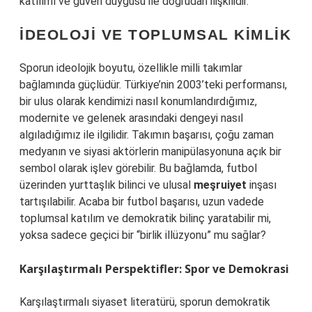
katılımı ve güven duygusu ile doğrudan ilişkilidir.
İDEOLOJI VE TOPLUMSAL KIMLIK
Sporun ideolojik boyutu, özellikle milli takımlar
bağlamında güçlüdür. Türkiye’nin 2003’teki performansı,
bir ulus olarak kendimizi nasıl konumlandırdığımız,
modernite ve gelenek arasındaki dengeyi nasıl
algıladığımız ile ilgilidir. Takımın başarısı, çoğu zaman
medyanın ve siyasi aktörlerin manipülasyonuna açık bir
sembol olarak işlev görebilir. Bu bağlamda, futbol
üzerinden yurttaşlık bilinci ve ulusal
meşruiyet
inşası
tartışılabilir. Acaba bir futbol başarısı, uzun vadede
toplumsal katılım ve demokratik bilinç yaratabilir mi,
yoksa sadece geçici bir “birlik illüzyonu” mu sağlar?
Karşılaştırmalı Perspektifler: Spor ve Demokrasi
Karşılaştırmalı siyaset literatürü, sporun demokratik