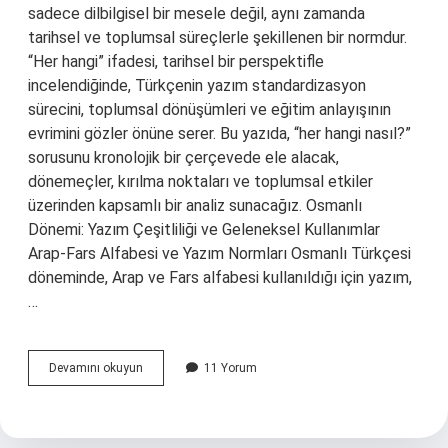
sadece dilbilgisel bir mesele değil, aynı zamanda
tarihsel ve toplumsal süreçlerle şekillenen bir normdur.
“Her hangi” ifadesi, tarihsel bir perspektifle
incelendiğinde, Türkçenin yazım standardizasyon
sürecini, toplumsal dönüşümleri ve eğitim anlayışının
evrimini gözler önüne serer. Bu yazıda, “her hangi nasıl?”
sorusunu kronolojik bir çerçevede ele alacak,
dönemeçler, kırılma noktaları ve toplumsal etkiler
üzerinden kapsamlı bir analiz sunacağız. Osmanlı
Dönemi: Yazım Çeşitliliği ve Geleneksel Kullanımlar
Arap-Fars Alfabesi ve Yazım Normları Osmanlı Türkçesi
döneminde, Arap ve Fars alfabesi kullanıldığı için yazım,
…
Her
Devamını okuyun
11 Yorum
hangi
nasıl
?