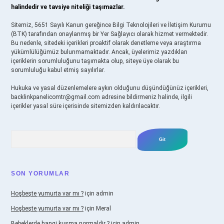
halindedir ve tavsiye niteliği taşımazlar.
Sitemiz, 5651 Sayılı Kanun gereğince Bilgi Teknolojileri ve İletişim Kurumu
(BTK) tarafından onaylanmış bir Yer Sağlayıcı olarak hizmet vermektedir.
Bu nedenle, sitedeki içerikleri proaktif olarak denetleme veya araştırma
yükümlülüğümüz bulunmamaktadır. Ancak, üyelerimiz yazdıkları
içeriklerin sorumluluğunu taşımakta olup, siteye üye olarak bu
sorumluluğu kabul etmiş sayılırlar.
Hukuka ve yasal düzenlemelere aykırı olduğunu düşündüğünüz içerikleri,
backlinkpanelicomtr@gmail.com
adresine bildirmeniz halinde, ilgili
içerikler yasal süre içerisinde sitemizden kaldırılacaktır.
Arama
SON YORUMLAR
Hoşbeşte yumurta var mı ?
için
admin
Hoşbeşte yumurta var mı ?
için
Meral
Bebeklerde hangi kusma normaldir ?
için
admin