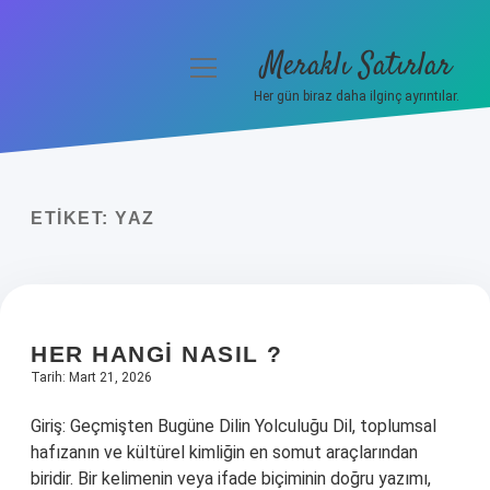
Meraklı Satırlar
menüyü
aç
Her gün biraz daha ilginç ayrıntılar.
Anasayfa
Gizlilik Politikası
ETIKET:
YAZ
Yasal Uyarı
Hakkımızda
HER HANGI NASIL ?
Tarih: Mart 21, 2026
Giriş: Geçmişten Bugüne Dilin Yolculuğu Dil, toplumsal
hafızanın ve kültürel kimliğin en somut araçlarından
biridir. Bir kelimenin veya ifade biçiminin doğru yazımı,