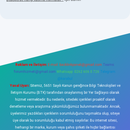
asino
Reklam ve İletişim:
E-mail:
backlinkpaneli@gmail.com
Teams:
forumhizmeti@gmail.com
Whatsapp: 0262 606 0 726
Telegram:
@karabul
Yasal Uyarı:
Sitemiz, 5651 Sayılı Kanun gereğince Bilgi Teknolojileri ve
İletişim Kurumu (BTK) tarafından onaylanmış bir Yer Sağlayıcı olarak
hizmet vermektedir. Bu nedenle, sitedeki içerikleri proaktif olarak
denetleme veya araştırma yükümlülüğümüz bulunmamaktadır. Ancak,
üyelerimiz yazdıkları içeriklerin sorumluluğunu taşımakta olup, siteye
üye olarak bu sorumluluğu kabul etmiş sayılırlar. Bu internet sitesi,
herhangi bir marka, kurum veya şahıs şirketi ile hiçbir bağlantısı