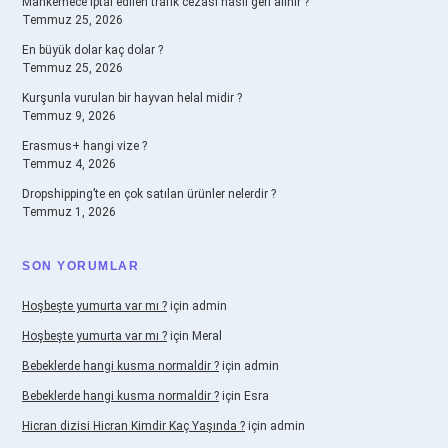
Mahkemece iptal edilen trafik cezası nasıl geri alınır ?
Temmuz 25, 2026
En büyük dolar kaç dolar ?
Temmuz 25, 2026
Kurşunla vurulan bir hayvan helal midir ?
Temmuz 9, 2026
Erasmus+ hangi vize ?
Temmuz 4, 2026
Dropshipping’te en çok satılan ürünler nelerdir ?
Temmuz 1, 2026
SON YORUMLAR
Hoşbeşte yumurta var mı ?
için
admin
Hoşbeşte yumurta var mı ?
için
Meral
Bebeklerde hangi kusma normaldir ?
için
admin
Bebeklerde hangi kusma normaldir ?
için
Esra
Hicran dizisi Hicran Kimdir Kaç Yaşında ?
için
admin