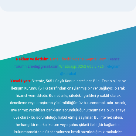
ellacasino
Reklam ve İletişim:
E-mail:
backlinkpaneli@gmail.com
Teams:
forumhizmeti@gmail.com
Whatsapp: 0262 606 0 726
Telegram:
@karabul
Yasal Uyarı:
Sitemiz, 5651 Sayılı Kanun gereğince Bilgi Teknolojileri ve
İletişim Kurumu (BTK) tarafından onaylanmış bir Yer Sağlayıcı olarak
hizmet vermektedir. Bu nedenle, sitedeki içerikleri proaktif olarak
denetleme veya araştırma yükümlülüğümüz bulunmamaktadır. Ancak,
üyelerimiz yazdıkları içeriklerin sorumluluğunu taşımakta olup, siteye
üye olarak bu sorumluluğu kabul etmiş sayılırlar. Bu internet sitesi,
herhangi bir marka, kurum veya şahıs şirketi ile hiçbir bağlantısı
bulunmamaktadır. Sitede yalnızca kendi hazırladığımız makaleler