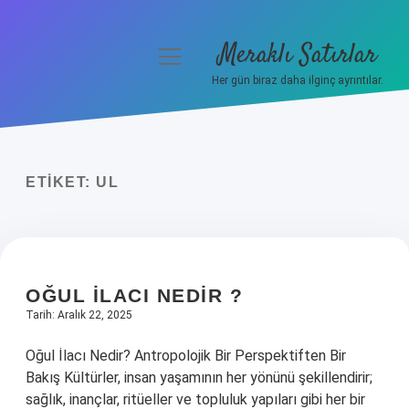
Meraklı Satırlar
menüyü
aç
Her gün biraz daha ilginç ayrıntılar.
Anasayfa
Gizlilik Politikası
ETIKET:
UL
Yasal Uyarı
Hakkımızda
OĞUL ILACI NEDIR ?
Tarih: Aralık 22, 2025
Oğul İlacı Nedir? Antropolojik Bir Perspektiften Bir
Bakış Kültürler, insan yaşamının her yönünü şekillendirir;
sağlık, inançlar, ritüeller ve topluluk yapıları gibi her bir