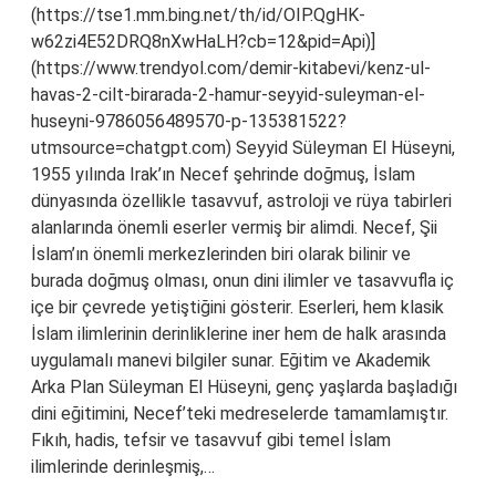
(https://tse1.mm.bing.net/th/id/OIP.QgHK-
w62zi4E52DRQ8nXwHaLH?cb=12&pid=Api)]
(https://www.trendyol.com/demir-kitabevi/kenz-ul-
havas-2-cilt-birarada-2-hamur-seyyid-suleyman-el-
huseyni-9786056489570-p-135381522?
utmsource=chatgpt.com) Seyyid Süleyman El Hüseyni,
1955 yılında Irak’ın Necef şehrinde doğmuş, İslam
dünyasında özellikle tasavvuf, astroloji ve rüya tabirleri
alanlarında önemli eserler vermiş bir alimdi. Necef, Şii
İslam’ın önemli merkezlerinden biri olarak bilinir ve
burada doğmuş olması, onun dini ilimler ve tasavvufla iç
içe bir çevrede yetiştiğini gösterir. Eserleri, hem klasik
İslam ilimlerinin derinliklerine iner hem de halk arasında
uygulamalı manevi bilgiler sunar. Eğitim ve Akademik
Arka Plan Süleyman El Hüseyni, genç yaşlarda başladığı
dini eğitimini, Necef’teki medreselerde tamamlamıştır.
Fıkıh, hadis, tefsir ve tasavvuf gibi temel İslam
ilimlerinde derinleşmiş,…