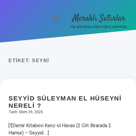
Meraklı Satırlar
menüyü
aç
Her gün biraz daha ilginç ayrıntılar.
Anasayfa
Gizlilik Politikası
ETIKET:
SEYNI
Yasal Uyarı
Hakkımızda
SEYYID SÜLEYMAN EL HÜSEYNI
NERELI ?
Tarih: Ekim 29, 2025
[![Demir Kitabevi Kenz-ül Havas (2 Cilt Birarada 2.
Hamur) – Seyyid …]