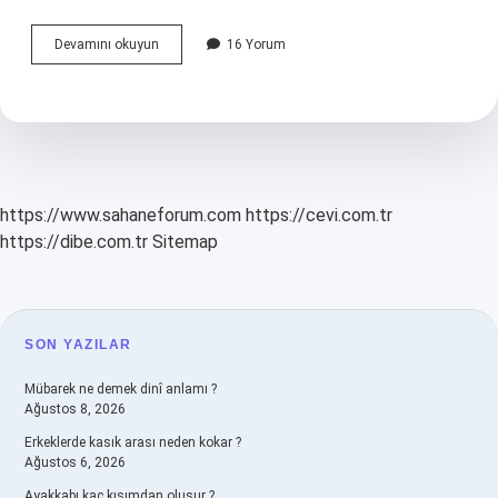
Seyyid
Devamını okuyun
16 Yorum
Süleyman
El
Hüseyni
nereli
?
https://www.sahaneforum.com
https://cevi.com.tr
https://dibe.com.tr
Sitemap
SIDEBAR
SON YAZILAR
Mübarek ne demek dinî anlamı ?
Ağustos 8, 2026
Erkeklerde kasık arası neden kokar ?
Ağustos 6, 2026
Ayakkabı kaç kısımdan oluşur ?