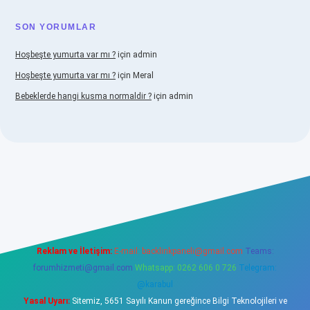
SON YORUMLAR
Hoşbeşte yumurta var mı ?
için
admin
Hoşbeşte yumurta var mı ?
için
Meral
Bebeklerde hangi kusma normaldir ?
için
admin
no
Reklam ve İletişim:
E-mail:
backlinkpaneli@gmail.com
Teams:
forumhizmeti@gmail.com
Whatsapp: 0262 606 0 726
Telegram:
@karabul
Yasal Uyarı:
Sitemiz, 5651 Sayılı Kanun gereğince Bilgi Teknolojileri ve