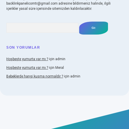
backlinkpanelicomtr@gmail.com
adresine bildirmeniz halinde, ilgili
içerikler yasal süre içerisinde sitemizden kaldırılacaktır.
Arama
SON YORUMLAR
Hoşbeşte yumurta var mı ?
için
admin
Hoşbeşte yumurta var mı ?
için
Meral
Bebeklerde hangi kusma normaldir ?
için
admin
ellacasino