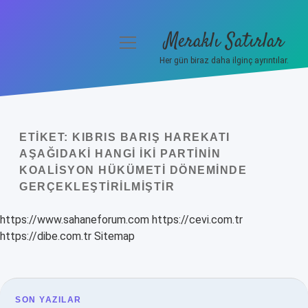
Meraklı Satırlar
menüyü
aç
Her gün biraz daha ilginç ayrıntılar.
Anasayfa
Gizlilik Politikası
ETIKET:
KIBRIS BARIŞ HAREKATI
Yasal Uyarı
AŞAĞIDAKI HANGI IKI PARTININ
KOALISYON HÜKÜMETI DÖNEMINDE
Hakkımızda
GERÇEKLEŞTIRILMIŞTIR
https://www.sahaneforum.com
https://cevi.com.tr
https://dibe.com.tr
Sitemap
SON YAZILAR