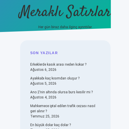
Meraklı Satırlar
Her gün biraz daha ilginç ayrıntılar.
piabellacasino
SIDEBAR
SON YAZILAR
Erkeklerde kasık arası neden kokar ?
Ağustos 6, 2026
Ayakkabı kaç kısımdan oluşur ?
Ağustos 5, 2026
Ano 2’nin altında olursa burs kesilir mi ?
Ağustos 4, 2026
Mahkemece iptal edilen trafik cezası nasıl
geri alınır ?
Temmuz 25, 2026
En büyük dolar kaç dolar ?