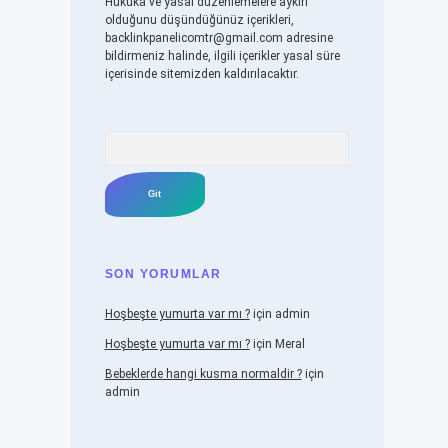
Hukuka ve yasal düzenlemelere aykırı
olduğunu düşündüğünüz içerikleri,
backlinkpanelicomtr@gmail.com
adresine
bildirmeniz halinde, ilgili içerikler yasal süre
içerisinde sitemizden kaldırılacaktır.
Arama
SON YORUMLAR
Hoşbeşte yumurta var mı ?
için
admin
Hoşbeşte yumurta var mı ?
için
Meral
Bebeklerde hangi kusma normaldir ?
için
admin