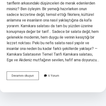
tariflerin arkasındaki düşünceleri de merak edenlerden
misiniz? Ben öyleyim. Bir yemeği hazırlarken onun
sadece lezzetine değil, temsil ettiği fikirlere, kültürel
anlamına ve insanların ona nasıl yaklaştığına da kafa
yorarım. Karnıkara salatası da tam bu yüzden üzerine
konuşmaya değer bir tarif… Sadece bir salata değil; hem
gelenekle modernin, hem duygu ile verinin kesiştiği bir
lezzet noktası. Peki bu nefis salata nasıl yapılır ve
insanlar ona neden bu kadar farklı şekillerde yaklaşır? —
Karnıkara Salatasının Temel Tarifi Karnıkara salatası,
Ege ve Akdeniz mutfağının sevilen, hafif ama doyurucu…
Karnıkara
Devamını okuyun
6 Yorum
salatası
nasıl
yapılır
?