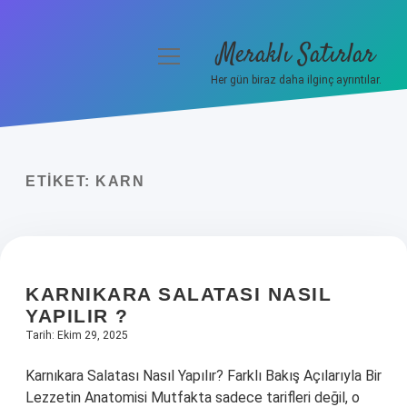
Meraklı Satırlar
menüyü
aç
Her gün biraz daha ilginç ayrıntılar.
Anasayfa
Gizlilik Politikası
ETIKET:
KARN
Yasal Uyarı
Hakkımızda
KARNIKARA SALATASI NASIL
YAPILIR ?
Tarih: Ekim 29, 2025
Karnıkara Salatası Nasıl Yapılır? Farklı Bakış Açılarıyla Bir
Lezzetin Anatomisi Mutfakta sadece tarifleri değil, o