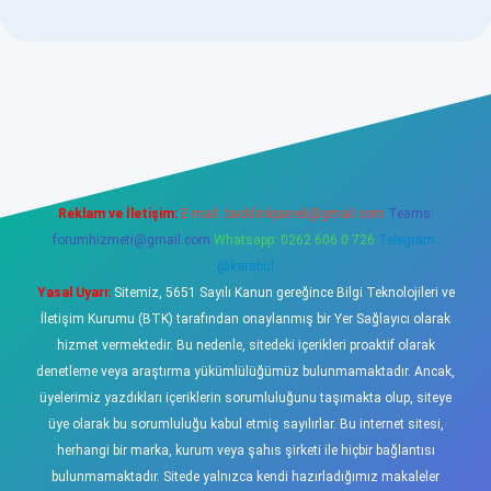
ellacasino
Reklam ve İletişim:
E-mail:
backlinkpaneli@gmail.com
Teams:
forumhizmeti@gmail.com
Whatsapp: 0262 606 0 726
Telegram:
@karabul
Yasal Uyarı:
Sitemiz, 5651 Sayılı Kanun gereğince Bilgi Teknolojileri ve
İletişim Kurumu (BTK) tarafından onaylanmış bir Yer Sağlayıcı olarak
hizmet vermektedir. Bu nedenle, sitedeki içerikleri proaktif olarak
denetleme veya araştırma yükümlülüğümüz bulunmamaktadır. Ancak,
üyelerimiz yazdıkları içeriklerin sorumluluğunu taşımakta olup, siteye
üye olarak bu sorumluluğu kabul etmiş sayılırlar. Bu internet sitesi,
herhangi bir marka, kurum veya şahıs şirketi ile hiçbir bağlantısı
bulunmamaktadır. Sitede yalnızca kendi hazırladığımız makaleler