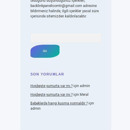
olduğunu düşündüğünüz içerikleri,
backlinkpanelicomtr@gmail.com
adresine
bildirmeniz halinde, ilgili içerikler yasal süre
içerisinde sitemizden kaldırılacaktır.
Arama
SON YORUMLAR
Hoşbeşte yumurta var mı ?
için
admin
Hoşbeşte yumurta var mı ?
için
Meral
Bebeklerde hangi kusma normaldir ?
için
admin