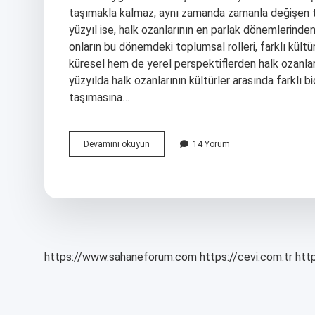
taşımakla kalmaz, aynı zamanda zamanla değişen topl
yüzyıl ise, halk ozanlarının en parlak dönemlerinden 
onların bu dönemdeki toplumsal rolleri, farklı kült
küresel hem de yerel perspektiflerden halk ozanların
yüzyılda halk ozanlarının kültürler arasında farklı b
taşımasına…
16
Devamını okuyun
14 Yorum
yüzyılda
yaşamış
halk
ozanı
kimdir
?
https://www.sahaneforum.com
https://cevi.com.tr
http