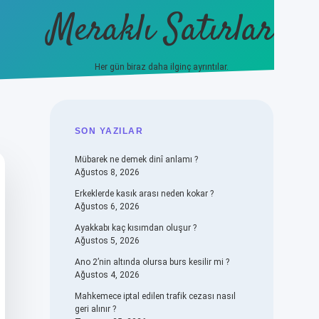
Meraklı Satırlar
Her gün biraz daha ilginç ayrıntılar.
piabellacasino
SIDEBAR
SON YAZILAR
Mübarek ne demek dinî anlamı ?
Ağustos 8, 2026
Erkeklerde kasık arası neden kokar ?
Ağustos 6, 2026
Ayakkabı kaç kısımdan oluşur ?
Ağustos 5, 2026
Ano 2’nin altında olursa burs kesilir mi ?
Ağustos 4, 2026
Mahkemece iptal edilen trafik cezası nasıl
geri alınır ?