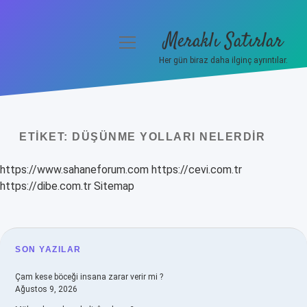
Meraklı Satırlar
menüyü
aç
Her gün biraz daha ilginç ayrıntılar.
Anasayfa
Gizlilik Politikası
ETIKET:
DÜŞÜNME YOLLARI NELERDIR
Yasal Uyarı
https://www.sahaneforum.com
https://cevi.com.tr
Hakkımızda
https://dibe.com.tr
Sitemap
SIDEBAR
SON YAZILAR
Çam kese böceği insana zarar verir mi ?
Ağustos 9, 2026