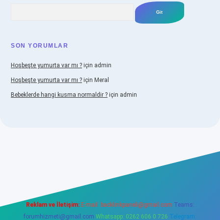
Arama
SON YORUMLAR
Hoşbeşte yumurta var mı ?
için
admin
Hoşbeşte yumurta var mı ?
için
Meral
Bebeklerde hangi kusma normaldir ?
için
admin
iabellacasino
Reklam ve İletişim:
E-mail:
backlinkpaneli@gmail.com
Teams:
forumhizmeti@gmail.com
Whatsapp: 0262 606 0 726
Telegram: