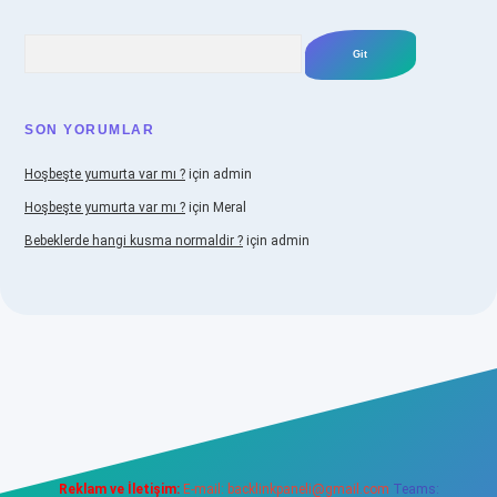
Arama
SON YORUMLAR
Hoşbeşte yumurta var mı ?
için
admin
Hoşbeşte yumurta var mı ?
için
Meral
Bebeklerde hangi kusma normaldir ?
için
admin
abellacasino
Reklam ve İletişim:
E-mail:
backlinkpaneli@gmail.com
Teams: