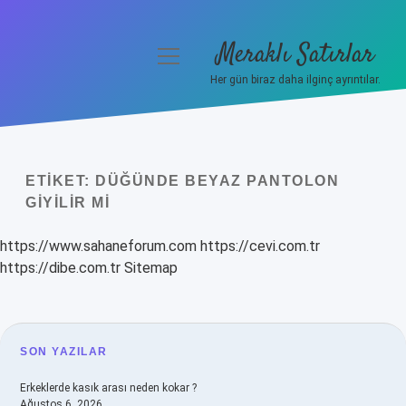
Meraklı Satırlar
menüyü
aç
Her gün biraz daha ilginç ayrıntılar.
Anasayfa
Gizlilik Politikası
ETIKET:
DÜĞÜNDE BEYAZ PANTOLON
Yasal Uyarı
GIYILIR MI
Hakkımızda
https://www.sahaneforum.com
https://cevi.com.tr
https://dibe.com.tr
Sitemap
SIDEBAR
SON YAZILAR
Erkeklerde kasık arası neden kokar ?
Ağustos 6, 2026