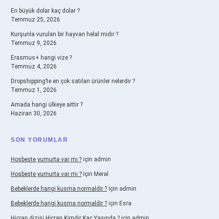
En büyük dolar kaç dolar ?
Temmuz 25, 2026
Kurşunla vurulan bir hayvan helal midir ?
Temmuz 9, 2026
Erasmus+ hangi vize ?
Temmuz 4, 2026
Dropshipping’te en çok satılan ürünler nelerdir ?
Temmuz 1, 2026
Amada hangi ülkeye aittir ?
Haziran 30, 2026
SON YORUMLAR
Hoşbeşte yumurta var mı ?
için
admin
Hoşbeşte yumurta var mı ?
için
Meral
Bebeklerde hangi kusma normaldir ?
için
admin
Bebeklerde hangi kusma normaldir ?
için
Esra
Hicran dizisi Hicran Kimdir Kaç Yaşında ?
için
admin