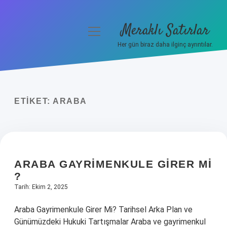
Meraklı Satırlar
menüyü
aç
Her gün biraz daha ilginç ayrıntılar.
Anasayfa
Gizlilik Politikası
ETIKET:
ARABA
Yasal Uyarı
Hakkımızda
ARABA GAYRIMENKULE GIRER MI
?
Tarih: Ekim 2, 2025
Araba Gayrimenkule Girer Mi? Tarihsel Arka Plan ve
Günümüzdeki Hukuki Tartışmalar Araba ve gayrimenkul