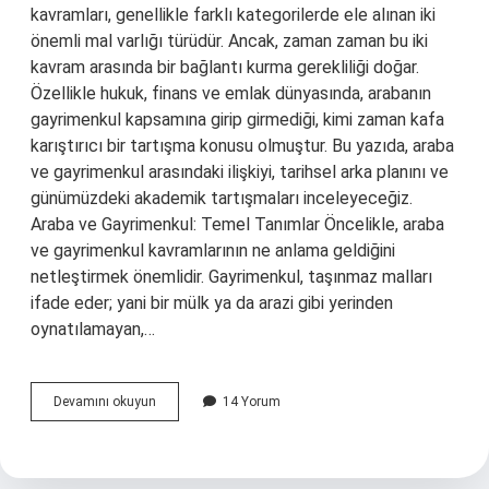
kavramları, genellikle farklı kategorilerde ele alınan iki
önemli mal varlığı türüdür. Ancak, zaman zaman bu iki
kavram arasında bir bağlantı kurma gerekliliği doğar.
Özellikle hukuk, finans ve emlak dünyasında, arabanın
gayrimenkul kapsamına girip girmediği, kimi zaman kafa
karıştırıcı bir tartışma konusu olmuştur. Bu yazıda, araba
ve gayrimenkul arasındaki ilişkiyi, tarihsel arka planını ve
günümüzdeki akademik tartışmaları inceleyeceğiz.
Araba ve Gayrimenkul: Temel Tanımlar Öncelikle, araba
ve gayrimenkul kavramlarının ne anlama geldiğini
netleştirmek önemlidir. Gayrimenkul, taşınmaz malları
ifade eder; yani bir mülk ya da arazi gibi yerinden
oynatılamayan,…
Araba
Devamını okuyun
14 Yorum
gayrimenkule
girer
mi
?