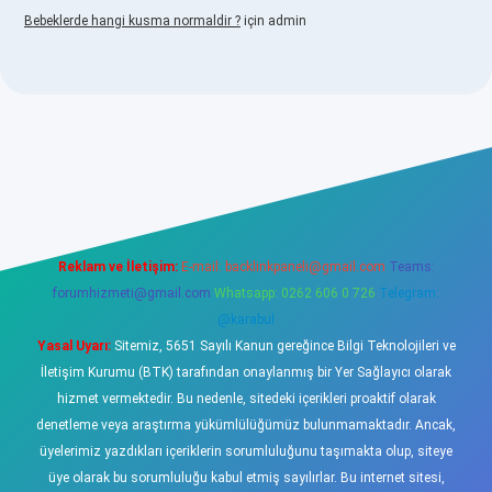
Bebeklerde hangi kusma normaldir ?
için
admin
llacasino
Reklam ve İletişim:
E-mail:
backlinkpaneli@gmail.com
Teams:
forumhizmeti@gmail.com
Whatsapp: 0262 606 0 726
Telegram:
@karabul
Yasal Uyarı:
Sitemiz, 5651 Sayılı Kanun gereğince Bilgi Teknolojileri ve
İletişim Kurumu (BTK) tarafından onaylanmış bir Yer Sağlayıcı olarak
hizmet vermektedir. Bu nedenle, sitedeki içerikleri proaktif olarak
denetleme veya araştırma yükümlülüğümüz bulunmamaktadır. Ancak,
üyelerimiz yazdıkları içeriklerin sorumluluğunu taşımakta olup, siteye
üye olarak bu sorumluluğu kabul etmiş sayılırlar. Bu internet sitesi,