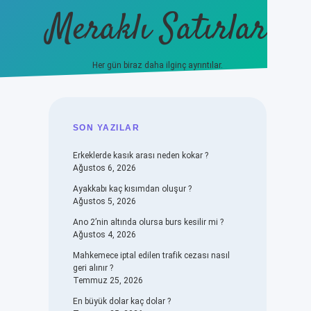
Meraklı Satırlar
Her gün biraz daha ilginç ayrıntılar.
piabellacasino
SIDEBAR
SON YAZILAR
Erkeklerde kasık arası neden kokar ?
Ağustos 6, 2026
Ayakkabı kaç kısımdan oluşur ?
Ağustos 5, 2026
Ano 2’nin altında olursa burs kesilir mi ?
Ağustos 4, 2026
Mahkemece iptal edilen trafik cezası nasıl
geri alınır ?
Temmuz 25, 2026
En büyük dolar kaç dolar ?