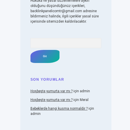
Hukuka ve yasal düzenlemelere aykırı
olduğunu düşündüğünüz içerikleri,
backlinkpanelicomtr@gmail.com
adresine
bildirmeniz halinde, ilgili içerikler yasal süre
içerisinde sitemizden kaldırılacaktır.
Arama
SON YORUMLAR
Hoşbeşte yumurta var mı ?
için
admin
Hoşbeşte yumurta var mı ?
için
Meral
Bebeklerde hangi kusma normaldir ?
için
admin